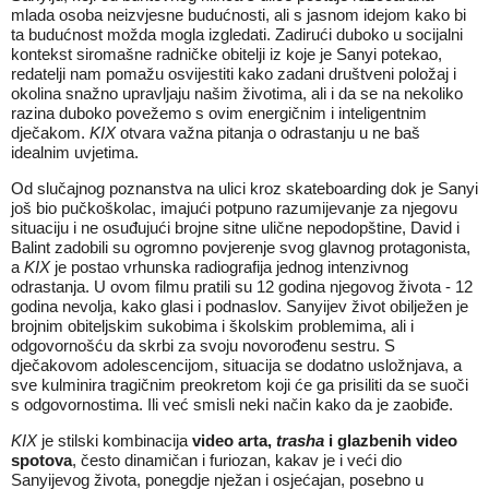
mlada osoba neizvjesne budućnosti, ali s jasnom idejom kako bi
ta budućnost možda mogla izgledati. Zadirući duboko u socijalni
kontekst siromašne radničke obitelji iz koje je Sanyi potekao,
redatelji nam pomažu osvijestiti kako zadani društveni položaj i
okolina snažno upravljaju našim životima, ali i da se na nekoliko
razina duboko povežemo s ovim energičnim i inteligentnim
dječakom.
KIX
otvara važna pitanja o odrastanju u ne baš
idealnim uvjetima.
Od slučajnog poznanstva na ulici kroz skateboarding dok je Sanyi
još bio pučkoškolac, imajući potpuno razumijevanje za njegovu
situaciju i ne osuđujući brojne sitne ulične nepodopštine, David i
Balint zadobili su ogromno povjerenje svog glavnog protagonista,
a
KIX
je postao vrhunska radiografija jednog intenzivnog
odrastanja. U ovom filmu pratili su 12 godina njegovog života - 12
godina nevolja, kako glasi i podnaslov. Sanyijev život obilježen je
brojnim obiteljskim sukobima i školskim problemima, ali i
odgovornošću da skrbi za svoju novorođenu sestru. S
dječakovom adolescencijom, situacija se dodatno usložnjava, a
sve kulminira tragičnim preokretom koji će ga prisiliti da se suoči
s odgovornostima. Ili već smisli neki način kako da je zaobiđe.
KIX
je stilski kombinacija
video arta,
trasha
i glazbenih video
spotova
, često dinamičan i furiozan, kakav je i veći dio
Sanyijevog života, ponegdje nježan i osjećajan, posebno u