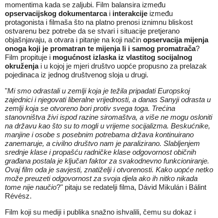
momentima kada se zaljubi. Film balansira između
opservacijskog dokumentarca
i
interakcije
između
protagonista i filmaša što na platno prenosi iznimnu bliskost
ostvarenu bez potrebe da se stvari i situacije pretjerano
objašnjavaju, a otvara i pitanje na koji način
opservacija mijenja
onoga koji je promatran te mijenja li i samog promatrača
?
Film propituje i
mogućnost izlaska iz vlastitog socijalnog
okruženja
i u kojoj je mjeri društvo uopće propusno za prelazak
pojedinaca iz jednog društvenog sloja u drugi.
"
Mi smo odrastali u zemlji koja je težila pripadati Europskoj
zajednici i njegovati liberalne vrijednosti, a danas Sanyji odrasta u
zemlji koja se otvoreno bori protiv svega toga. Trećina
stanovništva živi ispod razine siromaštva, a više ne mo
gu
osloniti
na državu kao što
su
to mogli
u vrijeme socijalizma. Beskućnike,
manjine i
osobe
s posebnim potrebama država kontinuirano
zanemaruje, a civilno društvo
nam
je paralizirano. Slabljenjem
srednje klase i propašću radničke klase odgovornost običnih
građana postala je ključan faktor za svakodnevno funkcioniranje.
Ovaj film oda
je
savjesti, znatiželji i otvorenosti. Kako uopće netko
može preuzeti odgovornost za svoja djela ako ih nitko nikada
tome
nije naučio
?" pitaju se redatelji filma, Dávid Mikulán i Bálint
Révész.
Film koji su mediji i publika snažno ishvalili, čemu su dokaz i