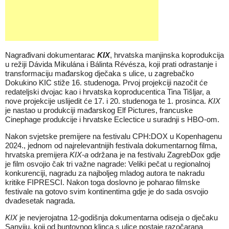
Nagrađivani dokumentarac
KIX
, hrvatska manjinska koprodukcija
u režiji Dávida Mikulána i Bálinta Révésza, koji prati odrastanje i
transformaciju mađarskog dječaka s ulice, u zagrebačko
Dokukino KIC stiže 16. studenoga. Prvoj projekciji nazočit će
redateljski dvojac kao i hrvatska koproducentica Tina Tišljar, a
nove projekcije uslijedit će 17. i 20. studenoga te 1. prosinca.
KIX
je nastao u produkciji mađarskog Elf Pictures, francuske
Cinephage produkcije i hrvatske Eclectice u suradnji s HBO-om.
Nakon
svjetske premijere na festivalu CPH:DOX u Kopenhagenu
2024., jednom od najrelevantnijih festivala dokumentarnog filma,
hrvatska premijera
KIX-a
održana je na festivalu ZagrebDox gdje
je film osvojio čak tri važne nagrade: Veliki pečat u regionalnoj
konkurenciji, nagradu za najboljeg mladog autora te nakradu
kritike FIPRESCI. Nakon toga doslovno je poharao filmske
festivale na gotovo svim kontinentima gdje je do sada osvojio
dvadesetak nagrada.
KIX
je nevjerojatna 12-godišnja dokumentarna odiseja o dječaku
Sanyiju, koji od buntovnog klinca s ulice postaje razočarana