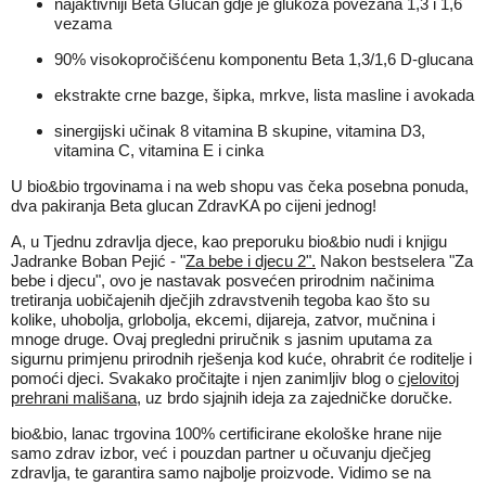
najaktivniji Beta Glucan gdje je glukoza povezana 1,3 i 1,6
vezama
90% visokopročišćenu komponentu Beta 1,3/1,6 D-glucana
ekstrakte crne bazge, šipka, mrkve, lista masline i avokada
sinergijski učinak 8 vitamina B skupine, vitamina D3,
vitamina C, vitamina E i cinka
U bio&bio trgovinama i na web shopu vas čeka posebna ponuda,
dva pakiranja Beta glucan ZdravKA po cijeni jednog!
A, u Tjednu zdravlja djece, kao preporuku bio&bio nudi i knjigu
Jadranke Boban Pejić - "
Za bebe i djecu 2".
Nakon bestselera "Za
bebe i djecu", ovo je nastavak posvećen prirodnim načinima
tretiranja uobičajenih dječjih zdravstvenih tegoba kao što su
kolike, uhobolja, grlobolja, ekcemi, dijareja, zatvor, mučnina i
mnoge druge. Ovaj pregledni priručnik s jasnim uputama za
sigurnu primjenu prirodnih rješenja kod kuće, ohrabrit će roditelje i
pomoći djeci. Svakako pročitajte i njen zanimljiv blog o
cjelovitoj
prehrani mališana
, uz brdo sjajnih ideja za zajedničke doručke.
bio&bio, lanac trgovina 100% certificirane ekološke hrane nije
samo zdrav izbor, već i pouzdan partner u očuvanju dječjeg
zdravlja, te garantira samo najbolje proizvode. Vidimo se na