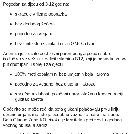
Pogodan za djecu od 3-12 godina:
skraćuje vrijeme oporavka
bez dodanog šećera
pogodno za vegane
bez sintetskih sladila, bojila i GMO-a tvari
Anemija je izrazito čest krvni poremećaj, a pojedini oblici
isključivo se vežu uz deficit
vitamina B12
, koji je od sada po prvi
put dostupan u spreju za djecu:
100% metilkobalamin, bez umjetnih boja i aroma
pogodno za vegane, bez glutena i laktoze
sprječava slabost, pojačani umor, otežanu koncentraciju i
gubitak apetita
Općenito se može reći da beta glukani pojačavaju prvu liniju
obrane organizma, što je posebno važno za naše mališane.
Beta Glucan ZdravKO
visoko je kvalitetan proizvod, ugodnog
voćnog okusa, a sadrži: