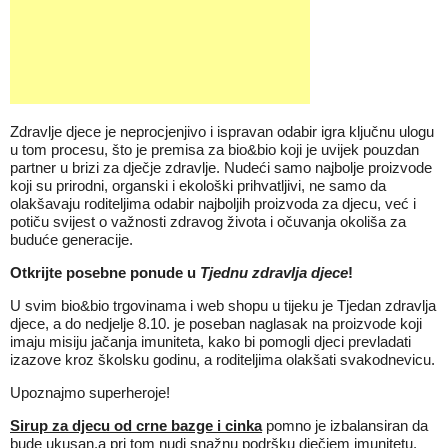
Zdravlje djece je neprocjenjivo i ispravan odabir igra ključnu ulogu
u tom procesu, što je premisa za bio&bio koji je uvijek pouzdan
partner u brizi za dječje zdravlje. Nudeći samo najbolje proizvode
koji su prirodni, organski i ekološki prihvatljivi, ne samo da
olakšavaju roditeljima odabir najboljih proizvoda za djecu, već i
potiču svijest o važnosti zdravog života i očuvanja okoliša za
buduće generacije.
Otkrijte posebne ponude u
Tjednu zdravlja djece
!
U svim bio&bio trgovinama i web shopu u tijeku je Tjedan zdravlja
djece, a do nedjelje 8.10. je poseban naglasak na proizvode koji
imaju misiju jačanja imuniteta, kako bi pomogli djeci prevladati
izazove kroz školsku godinu, a roditeljima olakšati svakodnevicu.
Upoznajmo superheroje!
Sirup za djecu od crne bazge i cinka
pomno je izbalansiran da
bude ukusan,a pri tom nudi snažnu podršku dječjem imunitetu.