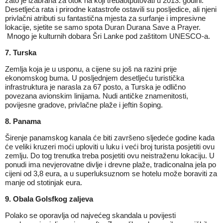
zato je izabrana za otok na koji trebaotputovati u 2013. godini.
Desetljeća rata i prirodne katastrofe ostavili su posljedice, ali njeni
privlačni atributi su fantastična mjesta za surfanje i impresivne
lokacije, sjetite se samo spota Duran Durana Save a Prayer.
Mnogo je kulturnih dobara Šri Lanke pod zaštitom UNESCO-a.
7. Turska
Zemlja koja je u usponu, a cijene su još na razini prije
ekonomskog buma. U posljednjem desetljeću turistička
infrastruktura je narasla za 67 posto, a Turska je odlično
povezana avionskim linijama. Nudi antičke znamenitosti,
povijesne gradove, privlačne plaže i jeftin šoping.
8. Panama
Širenje panamskog kanala će biti završeno sljedeće godine kada
će veliki kruzeri moći uploviti u luku i veći broj turista posjetiti ovu
zemlju. Do tog trenutka treba posjetiti ovu neistraženu lokaciju. U
ponudi ima nevjerovatne divlje i drevne plaže, tradiconalna jela po
cijeni od 3,8 eura, a u superluksuznom se hotelu može boraviti za
manje od stotinjak eura.
9. Obala Golsfkog zaljeva
Polako se oporavlja od najvećeg skandala u povijesti