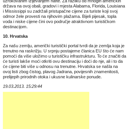
uzrokovanim izljevanjem nafte. Za razliku od mnogih američkih
država na ovoj obali, gradovi i mjesta Alabama, Florida, Louisiana
i Mississippi su zadržali pristupačne cijene za turiste koji svoj
odmor žele provesti na njihovim plažama. Bijeli pijesak, topla
voda i niske cijene čini ovo područje atraktivnom turističkom
destinacijom.
10. Hrvatska
Za našu zemlju, američki turistički portal tvrdi da je zemlja koja je
trenutno na raskrižju. U srpnju postajeme članica EU što će nam
pomoći da više uložimo u turističku infrastrukturu. To će značiti da
će turisti lakše moći otkriti ovu destinaciju i doći do nje, ali i to da
će cijene biti više u odnosu na trenutne. Hrvatska se našla na
ovoj listi zbog čistog, plavog Jadrana, povijesnih znamenitosti,
prelijepih prirodnih otoka i ukusne kulinarske ponude.
19.03.2013. 15:29:44