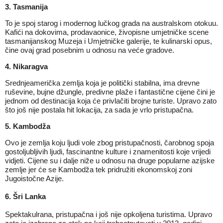
3. Tasmanija
To je spoj starog i modernog lučkog grada na australskom otokuu.
Kafići na dokovima, prodavaonice, živopisne umjetničke scene
tasmanijanskog Muzeja i Umjetničke galerije, te kulinarski opus,
čine ovaj grad posebnim u odnosu na veće gradove.
4. Nikaragva
Srednjeamerička zemlja koja je politički stabilna, ima drevne
ruševine, bujne džungle, predivne plaže i fantastične cijene čini je
jednom od destinacija koja će privlačiti brojne turiste. Upravo zato
što još nije postala hit lokacija, za sada je vrlo pristupačna.
5. Kambodža
Ovo je zemlja koju ljudi vole zbog pristupačnosti, čarobnog spoja
gostoljubljivih ljudi, fascinantne kulture i znamenitosti koje vrijedi
vidjeti. Cijene su i dalje niže u odnosu na druge popularne azijske
zemlje jer će se Kambodža tek pridružiti ekonomskoj zoni
Jugoistočne Azije.
6. Šri Lanka
Spektakulrana, pristupačna i još nije opkoljena turistima. Upravo