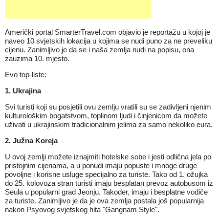
Američki portal SmarterTravel.com objavio je reportažu u kojoj je
naveo 10 svjetskih lokacija u kojima se nudi puno za ne preveliku
cijenu. Zanimljivo je da se i naša zemlja nudi na popisu, ona
zauzima 10. mjesto.
Evo top-liste:
1. Ukrajina
Svi turisti koji su posjetili ovu zemlju vratili su se zadivljeni njenim
kulturološkim bogatstvom, toplinom ljudi i činjenicom da možete
uživati u ukrajinskim tradicionalnim jelima za samo nekoliko eura.
2. Južna Koreja
U ovoj zemlji možete iznajmiti hotelske sobe i jesti odlična jela po
pristojnim cijenama, a u ponudi imaju popuste i mnoge druge
povoljne i korisne usluge specijalno za turiste. Tako od 1. ožujka
do 25. kolovoza stran turisti imaju besplatan prevoz autobusom iz
Seula u popularni grad Jeonju. Također, imaju i besplatne vodiče
za turiste. Zanimljivo je da je ova zemlja postala još popularnija
nakon Psyovog svjetskog hita "Gangnam Style".