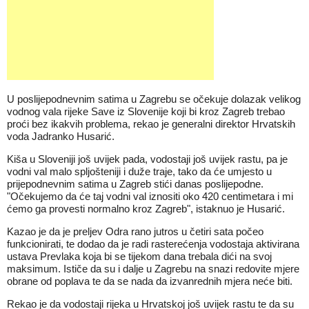
U poslijepodnevnim satima u Zagrebu se očekuje dolazak velikog
vodnog vala rijeke Save iz Slovenije koji bi kroz Zagreb trebao
proći bez ikakvih problema, rekao je generalni direktor Hrvatskih
voda Jadranko Husarić.
Kiša u Sloveniji još uvijek pada, vodostaji još uvijek rastu, pa je
vodni val malo spljošteniji i duže traje, tako da će umjesto u
prijepodnevnim satima u Zagreb stići danas poslijepodne.
"Očekujemo da će taj vodni val iznositi oko 420 centimetara i mi
ćemo ga provesti normalno kroz Zagreb", istaknuo je Husarić.
Kazao je da je preljev Odra rano jutros u četiri sata počeo
funkcionirati, te dodao da je radi rasterećenja vodostaja aktivirana
ustava Prevlaka koja bi se tijekom dana trebala dići na svoj
maksimum. Ističe da su i dalje u Zagrebu na snazi redovite mjere
obrane od poplava te da se nada da izvanrednih mjera neće biti.
Rekao je da vodostaji rijeka u Hrvatskoj još uvijek rastu te da su