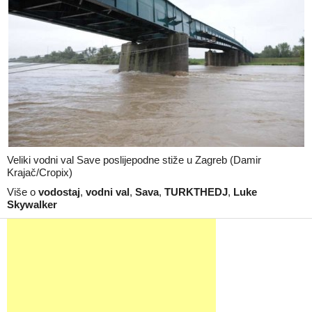
Veliki vodni val Save poslijepodne stiže u Zagreb (Damir
Krajač/Cropix)
Više o
vodostaj
,
vodni val
,
Sava
,
TURKTHEDJ
,
Luke
Skywalker