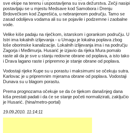
sve ekipe na terenu i uspostavljena su sva dežurstva. Zečji nasipi
postavljaju se u mjestu Medsave kod Samobora i Drenju
Brdovečkom kod Zaprešića, u nebranjenom području. Tamo se
zasad odolijeva vodama ali su se pojavile i podzemne i zaobalne
vode.
Velike kiše padaju na riječkom, istarskom i gorankom području. U
Istri ima lokalnih izlijevanja - u Umagu je lokalna poplava zbog
loše oborinske kanalizacije. Lokalnih izlijevanja ima i na području
Zagorja i Međimurja. Husarić je izjavio da rijeka Mura pomalo
raste ali da je sve u stanju redovne obrane od poplava, a isto tako
i Drava lagano raste i pripremno je stanje obrane od poplava.
Vodostaji rijeke Kupe su u porastu i maksimumi se očekuju sutra.
Karlovac je u pripremnim mjerama obrane od poplava. Vodostaji
Dunava su u blagom porastu.
Prema prognozama očekuje se da će tijekom današnjeg dana
kiša prestati padati i da će se stanje početi normalizirati, zaključio
je Husarić. (hina/metro-portal)
19.09.2010. 11:14:11