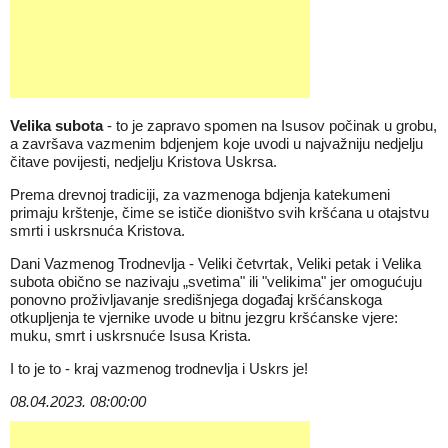
Velika subota
- to je zapravo spomen na Isusov počinak u grobu,
a završava vazmenim bdjenjem koje uvodi u najvažniju nedjelju
čitave povijesti, nedjelju Kristova Uskrsa.
Prema drevnoj tradiciji, za vazmenoga bdjenja katekumeni
primaju krštenje, čime se ističe dioništvo svih kršćana u otajstvu
smrti i uskrsnuća Kristova.
Dani Vazmenog Trodnevlja - Veliki četvrtak, Veliki petak i Velika
subota obično se nazivaju „svetima" ili "velikima" jer omogućuju
ponovno proživljavanje središnjega događaj kršćanskoga
otkupljenja te vjernike uvode u bitnu jezgru kršćanske vjere:
muku, smrt i uskrsnuće Isusa Krista.
I to je to - kraj vazmenog trodnevlja i Uskrs je!
08.04.2023. 08:00:00