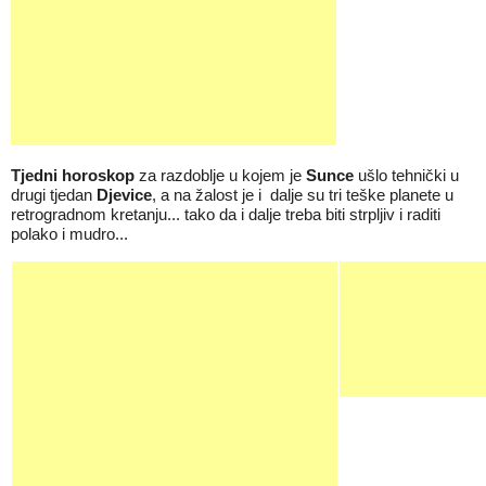
T
jedni horoskop
za razdoblje u kojem je
Sunce
ušlo tehnički u
drugi tjedan
Djevice
, a na žalost je i dalje su tri teške planete u
retrogradnom kretanju... tako da i dalje treba biti strpljiv i raditi
polako i mudro...