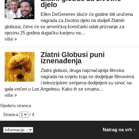
djelo
Ellen DeGeneres iduće će godine biti uručena
nagrada za životno djelo na dodjeli Zlatnih
globusa, čime će se američkoj komičarki odati priznanje za
njezinu 25 godina dugačku karijeru na…
više »
Zlatni Globusi puni
iznenađenja
Zlatni globusi, druga najznačajnija filmska
nagrada na svijetu koja se dodjeljuje filmovima
i televizijskim serijama dodijeljeni su sinoć na
gala-večeri u Los Angelesu. Kako ih se smatra…
više »
Sljedeća stranica
Stranica
/ 4
Natrag na vrh ↑