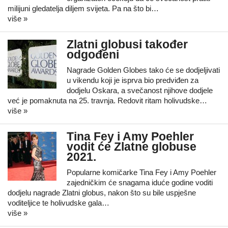
milijuni gledatelja diljem svijeta. Pa na što bi…
više »
Zlatni globusi također
odgođeni
Nagrade Golden Globes tako će se dodjeljivati
u vikendu koji je isprva bio predviđen za
dodjelu Oskara, a svečanost njihove dodjele
već je pomaknuta na 25. travnja. Redovit ritam holivudske…
više »
Tina Fey i Amy Poehler
vodit će Zlatne globuse
2021.
Popularne komičarke Tina Fey i Amy Poehler
zajedničkim će snagama iduće godine voditi
dodjelu nagrade Zlatni globus, nakon što su bile uspješne
voditeljice te holivudske gala…
više »