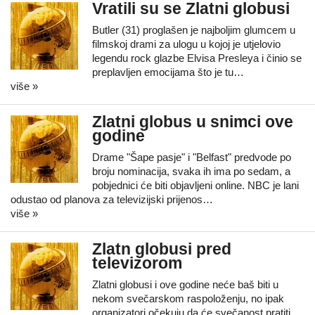
Vratili su se Zlatni globusi
Butler (31) proglašen je najboljim glumcem u
filmskoj drami za ulogu u kojoj je utjelovio
legendu rock glazbe Elvisa Presleya i činio se
preplavljen emocijama što je tu…
više »
Zlatni globus u snimci ove
godine
Drame "Šape pasje" i "Belfast" predvode po
broju nominacija, svaka ih ima po sedam, a
pobjednici će biti objavljeni online. NBC je lani
odustao od planova za televizijski prijenos…
više »
Zlatn globusi pred
televizorom
Zlatni globusi i ove godine neće baš biti u
nekom svečarskom raspoloženju, no ipak
organizatori očekuju da će svečanost pratiti