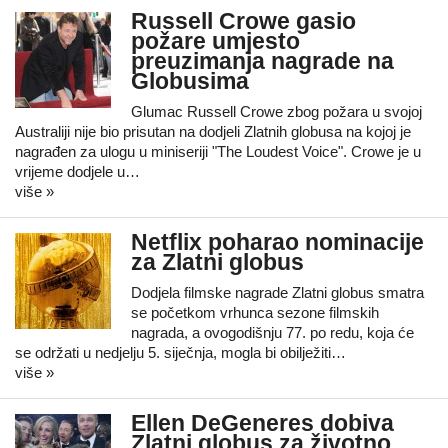
Russell Crowe gasio
požare umjesto
preuzimanja nagrade na
Globusima
Glumac Russell Crowe zbog požara u svojoj
Australiji nije bio prisutan na dodjeli Zlatnih globusa na kojoj je
nagrađen za ulogu u miniseriji "The Loudest Voice". Crowe je u
vrijeme dodjele u…
više »
Netflix poharao nominacije
za Zlatni globus
Dodjela filmske nagrade Zlatni globus smatra
se početkom vrhunca sezone filmskih
nagrada, a ovogodišnju 77. po redu, koja će
se održati u nedjelju 5. siječnja, mogla bi obilježiti…
više »
Ellen DeGeneres dobiva
Zlatni globus za životno