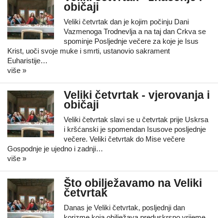
običaji
Veliki četvrtak dan je kojim počinju Dani
Vazmenoga Trodnevlja a na taj dan Crkva se
spominje Posljednje večere za koje je Isus
Krist, uoči svoje muke i smrti, ustanovio sakrament
Euharistije…
više »
Veliki četvrtak - vjerovanja i
običaji
Veliki četvrtak slavi se u četvrtak prije Uskrsa
i kršćanski je spomendan Isusove posljednje
večere. Veliki četvrtak do Mise večere
Gospodnje je ujedno i zadnji…
više »
Što obilježavamo na Veliki
četvrtak
Danas je Veliki četvrtak, posljednji dan
korizme koja obilježava preduskrsno vrijeme,