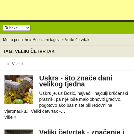
Metro-portal.hr
»
Popularni tagovi
»
Veliki četvrtak
TAG: VELIKI ČETVRTAK
Vijesti
Uskrs - što znače dani
velikog tjedna
Uskrs je, uz Božić, najveći i najdulji kršćanski
praznik, pa nije loše malo obnoviti gradivo,
pogotovo ako baš niste bili redovni na
vjeronauku... Veliki četvrtak -…
više »
Veliki četvrtak - značenje i