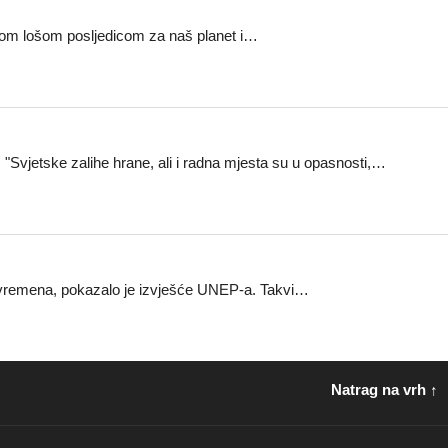
ednom lošom posljedicom za naš planet i…
.. "Svjetske zalihe hrane, ali i radna mjesta su u opasnosti,…
og vremena, pokazalo je izvješće UNEP-a. Takvi…
Natrag na vrh ↑