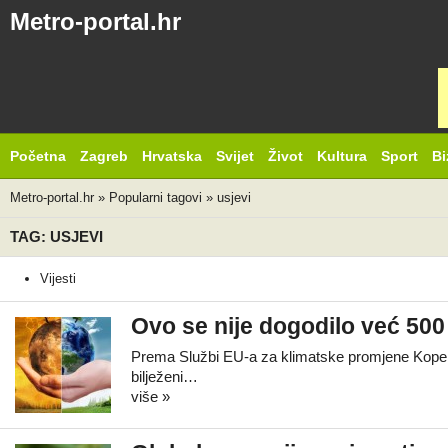
Metro-portal.hr
Početna
Zagreb
Hrvatska
Svijet
Život
Kultura
Sport
Bi
Metro-portal.hr
»
Popularni tagovi
»
usjevi
TAG: USJEVI
Vijesti
Ovo se nije dogodilo već 500 
Prema Službi EU-a za klimatske promjene Koperni
bilježeni…
više »