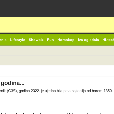
znis
Lifestyle
Showbiz
Fun
Horoskop
Iza ogledala
Hi-tec
godina...
k (C3S), godina 2022. je ujedno bila peta najtoplija od barem 1850. 