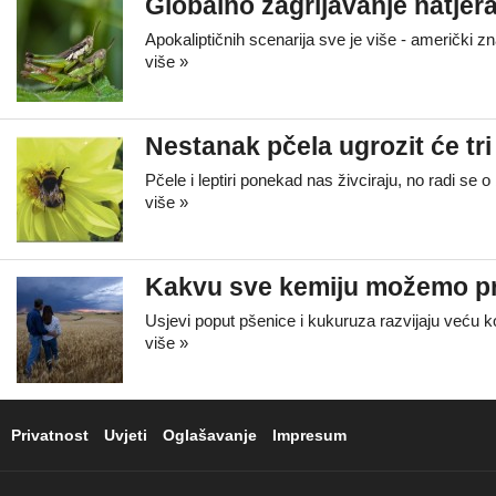
Globalno zagrijavanje natjer
Apokaliptičnih scenarija sve je više - američki 
više »
Nestanak pčela ugrozit će tri
Pčele i leptiri ponekad nas živciraju, no radi se 
više »
Kakvu sve kemiju možemo pr
Usjevi poput pšenice i kukuruza razvijaju veću 
više »
Privatnost
Uvjeti
Oglašavanje
Impresum