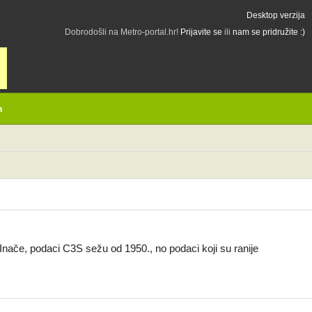
Desktop verzija
Dobrodošli na Metro-portal.hr!
Prijavite se
ili
nam se pridružite :)
h
Inače, podaci C3S sežu od 1950., no podaci koji su ranije