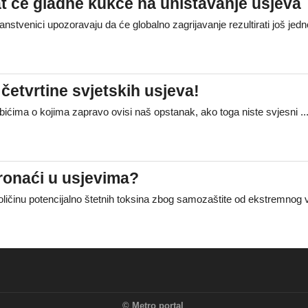
at će gladne kukce na uništavanje usjeva
znanstvenici upozoravaju da će globalno zagrijavanje rezultirati još j
 četvrtine svjetskih usjeva!
o bićima o kojima zapravo ovisi naš opstanak, ako toga niste svjesni .
onaći u usjevima?
količinu potencijalno štetnih toksina zbog samozaštite od ekstremn
©
Metro portal
.