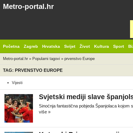
Metro-portal.hr
Početna
Zagreb
Hrvatska
Svijet
Život
Kultura
Sport
Bi
Metro-portal.hr
»
Popularni tagovi
»
prvenstvo Europe
TAG: PRVENSTVO EUROPE
Vijesti
Svjetski mediji slave španjo
Sinoćnja fantastična pobjeda Španjolaca kojom su
više »