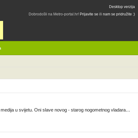
Desktop verzija
Dobrodošli na Metro-portal.hr!
Prijavite se
ili
nam se pridružite :)
h
ih medija u svijetu. Oni slave novog - starog nogometnog vladara…