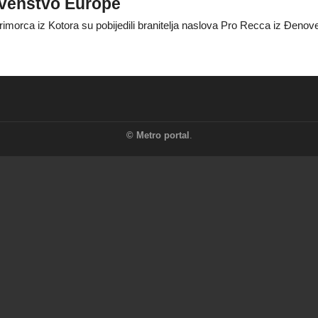
rvenstvo Europe
 Primorca iz Kotora su pobijedili branitelja naslova Pro Recca iz Đenove
©
Metro portal
.