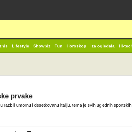
znis
Lifestyle
Showbiz
Fun
Horoskop
Iza ogledala
Hi-tec
lske prvake
 razbili umornu i desetkovanu Italiju, tema je svih uglednih sportsk