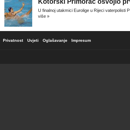
Kotorski Primorac osvojio p
U finalnoj utakmici Eurolige u Rijeci vaterpolisti
više »
Privatnost
Uvjeti
Oglašavanje
Impresum