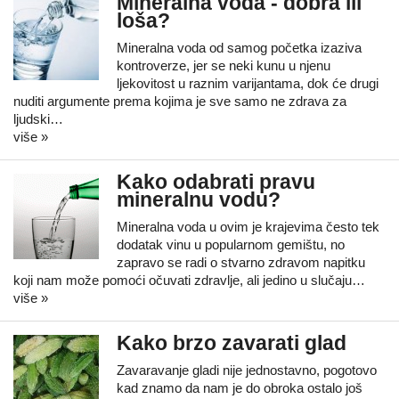
Mineralna voda - dobra ili
loša?
Mineralna voda od samog početka izaziva
kontroverze, jer se neki kunu u njenu
ljekovitost u raznim varijantama, dok će drugi
nuditi argumente prema kojima je sve samo ne zdrava za
ljudski…
više »
Kako odabrati pravu
mineralnu vodu?
Mineralna voda u ovim je krajevima često tek
dodatak vinu u popularnom gemištu, no
zapravo se radi o stvarno zdravom napitku
koji nam može pomoći očuvati zdravlje, ali jedino u slučaju…
više »
Kako brzo zavarati glad
Zavaravanje gladi nije jednostavno, pogotovo
kad znamo da nam je do obroka ostalo još