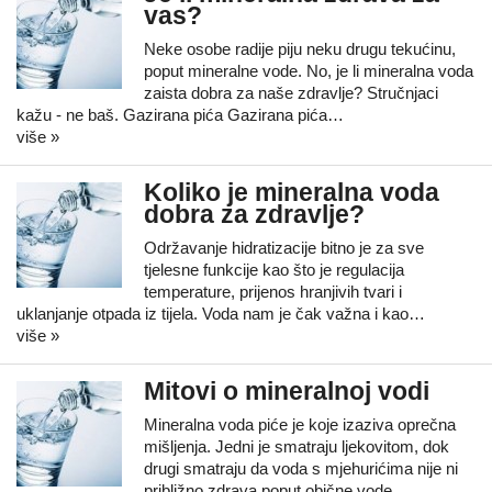
vas?
Neke osobe radije piju neku drugu tekućinu,
poput mineralne vode. No, je li mineralna voda
zaista dobra za naše zdravlje? Stručnjaci
kažu - ne baš. Gazirana pića Gazirana pića…
više »
Koliko je mineralna voda
dobra za zdravlje?
Održavanje hidratizacije bitno je za sve
tjelesne funkcije kao što je regulacija
temperature, prijenos hranjivih tvari i
uklanjanje otpada iz tijela. Voda nam je čak važna i kao…
više »
Mitovi o mineralnoj vodi
Mineralna voda piće je koje izaziva oprečna
mišljenja. Jedni je smatraju ljekovitom, dok
drugi smatraju da voda s mjehurićima nije ni
približno zdrava poput obične vode.