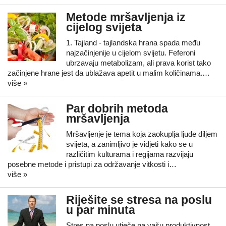
Metode mršavljenja iz
cijelog svijeta
1. Tajland - tajlandska hrana spada među
najzačinjenije u cijelom svijetu. Feferoni
ubrzavaju metabolizam, ali prava korist tako
začinjene hrane jest da ublažava apetit u malim količinama.…
više »
Par dobrih metoda
mršavljenja
Mršavljenje je tema koja zaokuplja ljude diljem
svijeta, a zanimljivo je vidjeti kako se u
različitim kulturama i regijama razvijaju
posebne metode i pristupi za održavanje vitkosti i…
više »
Riješite se stresa na poslu
u par minuta
Stres na poslu utječe na vašu produktivnost,