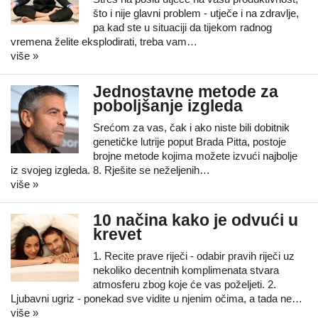
što i nije glavni problem - utječe i na zdravlje,
pa kad ste u situaciji da tijekom radnog
vremena želite eksplodirati, treba vam…
više »
Jednostavne metode za
poboljšanje izgleda
Srećom za vas, čak i ako niste bili dobitnik
genetičke lutrije poput Brada Pitta, postoje
brojne metode kojima možete izvući najbolje
iz svojeg izgleda. 8. Rješite se neželjenih…
više »
10 načina kako je odvući u
krevet
1. Recite prave riječi - odabir pravih riječi uz
nekoliko decentnih komplimenata stvara
atmosferu zbog koje će vas poželjeti. 2.
Ljubavni ugriz - ponekad sve vidite u njenim očima, a tada ne…
više »