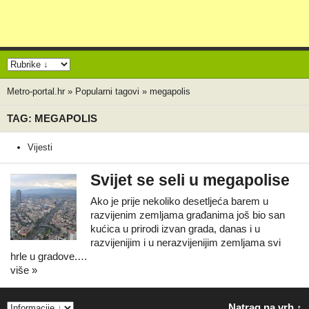
Metro-portal.hr
»
Popularni tagovi
»
megapolis
TAG: MEGAPOLIS
Vijesti
Svijet se seli u megapolise
Ako je prije nekoliko desetljeća barem u
razvijenim zemljama građanima još bio san
kućica u prirodi izvan grada, danas i u
razvijenijim i u nerazvijenijim zemljama svi
hrle u gradove.…
više »
Natrag na vrh ↑