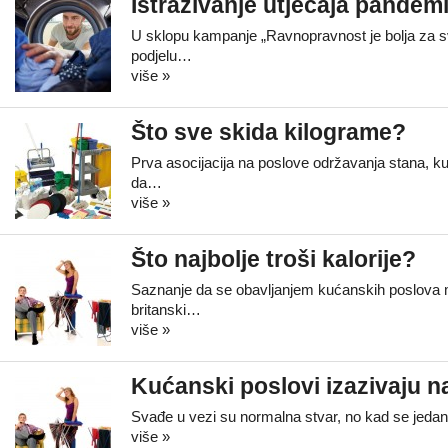
Istraživanje utjecaja pandem
U sklopu kampanje „Ravnopravnost je bolja za sv
podjelu…
više »
Što sve skida kilograme?
Prva asocijacija na poslove održavanja stana, kuć
da…
više »
Što najbolje troši kalorije?
Saznanje da se obavljanjem kućanskih poslova mož
britanski…
više »
Kućanski poslovi izazivaju n
Svađe u vezi su normalna stvar, no kad se jedan u
više »