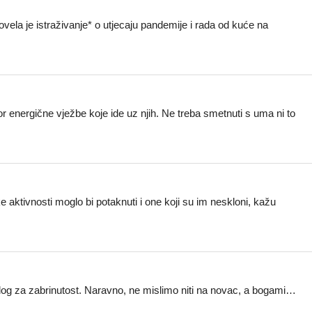
la je istraživanje* o utjecaju pandemije i rada od kuće na
r energične vježbe koje ide uz njih. Ne treba smetnuti s uma ni to
aktivnosti moglo bi potaknuti i one koji su im neskloni, kažu
azlog za zabrinutost. Naravno, ne mislimo niti na novac, a bogami…