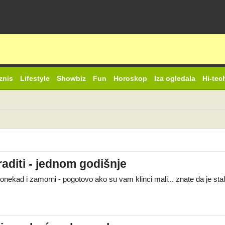
znis
Lifestyle
Showbiz
Fun
Horoskop
Iza ogledala
Hi-tec
raditi - jednom godišnje
onekad i zamorni - pogotovo ako su vam klinci mali... znate da je st