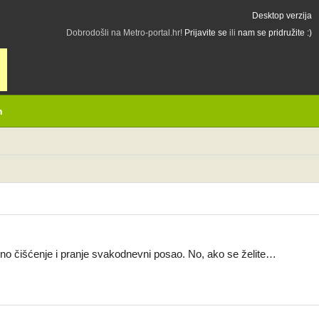
Desktop verzija
Dobrodošli na Metro-portal.hr!
Prijavite se
ili
nam se pridružite :)
h
alno čišćenje i pranje svakodnevni posao. No, ako se želite…