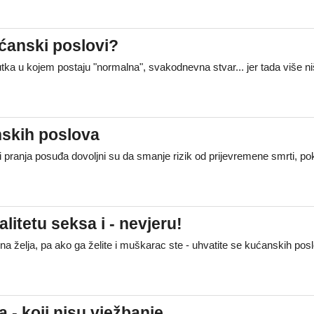
ćanski poslovi?
ka u kojem postaju "normalna", svakodnevna stvar... jer tada više n
nskih poslova
pranja posuđa dovoljni su da smanje rizik od prijevremene smrti, po
litetu seksa i - nevjeru!
ena želja, pa ako ga želite i muškarac ste - uhvatite se kućanskih po
a - koji nisu vježbanje