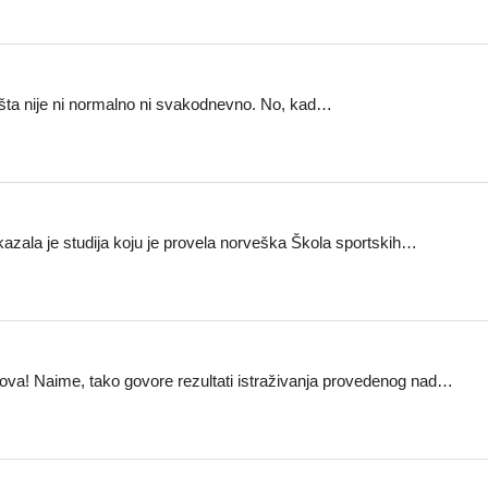
išta nije ni normalno ni svakodnevno. No, kad…
kazala je studija koju je provela norveška Škola sportskih…
slova! Naime, tako govore rezultati istraživanja provedenog nad…