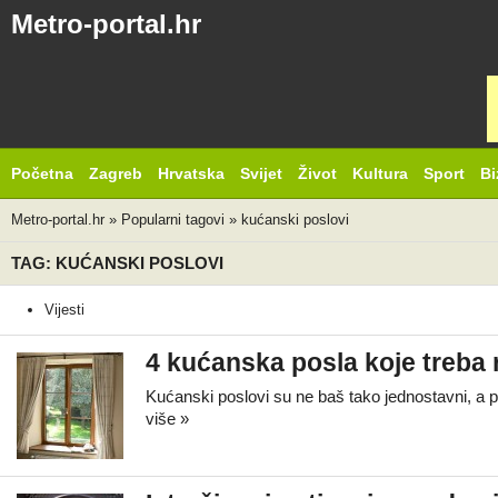
Metro-portal.hr
Početna
Zagreb
Hrvatska
Svijet
Život
Kultura
Sport
Bi
Metro-portal.hr
»
Popularni tagovi
»
kućanski poslovi
TAG: KUĆANSKI POSLOVI
Vijesti
4 kućanska posla koje treba 
Kućanski poslovi su ne baš tako jednostavni, a p
više »