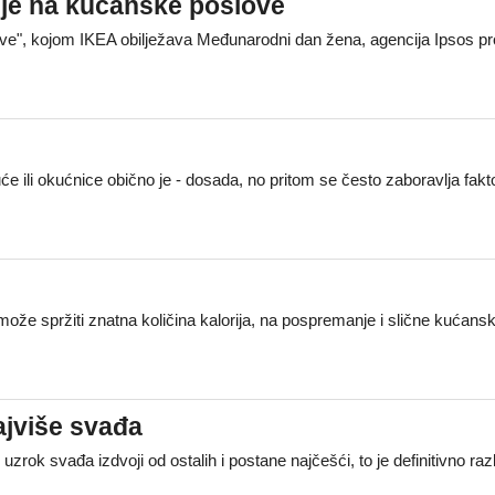
ije na kućanske poslove
e", kojom IKEA obilježava Međunarodni dan žena, agencija Ipsos prove
e ili okućnice obično je - dosada, no pritom se često zaboravlja fakto
e spržiti znatna količina kalorija, na pospremanje i slične kućanske 
ajviše svađa
zrok svađa izdvoji od ostalih i postane najčešći, to je definitivno r