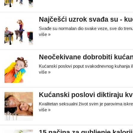
Najčešći uzrok svađa su - ku
Svađe su normalan dio svake veze, sve do trenut
više »
Neočekivane dobrobiti kuća
Kućanski poslovi poput svakodnevnog kuhanja ili 
više »
Kućanski poslovi diktiraju kva
Kvalitetan seksualni život svim je parovima iskr
više »
15 načina za gubljenje kalorij