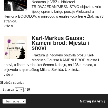
Nedavno je VBZ u biblioteci
TRIDVAJEDANPJESNIŠTVO objavio u vrlo
lijepoj opremi, knjigu poezije Aleksandra
Hemona BOGOLOV, u prijevodu s engleskoga Irene Žlof, na 78
stranica.…
više »
Karl-Markus Gauss:
Kameni brod: Mjesta i
snovi
Fraktura je nedavno objavila prozu Karl-
Markusa Gaussa KAMENI BROD Mjesta i
snovi, u finom tvrdo ukoričenom izdanju, na 136 stranica, u
prijevodu s njemačkog Milana Soklića. U zbirci…
više »
Sljedeća stranica
Stranica
/ 19
Natrag na vrh ↑