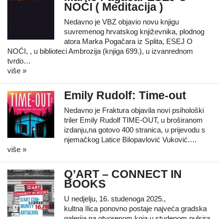
NOĆI ( Meditacija )
Nedavno je VBZ objavio novu knjigu
suvremenog hrvatskog književnika, plodnog
atora Marka Pogačara iz Splita, ESEJ O
NOĆI, , u biblioteci Ambrozija (knjiga 699.), u izvanrednom
tvrdo…
više »
Emily Rudolf: Time-out
Nedavno je Fraktura objavila novi psihološki
triler Emily Rudolf TIME-OUT, u broširanom
izdanju,na gotovo 400 stranica, u prijevodu s
njemačkog Latice Bilopavlović Vuković.…
više »
Q’ART – CONNECT IN
BOOKS
U nedjelju, 16. studenoga 2025.,
kultna Ilica ponovno postaje najveća gradska
galerija na otvorenom koja u studenom pulsira