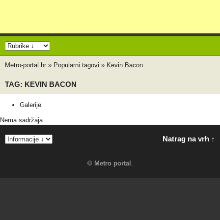
Metro-portal.hr
»
Popularni tagovi
»
Kevin Bacon
TAG: KEVIN BACON
Galerije
Nema sadržaja
Natrag na vrh ↑
©
Metro portal
.