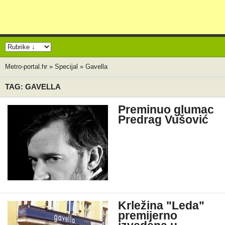
Metro-portal.hr
»
Specijal
»
Gavella
TAG: GAVELLA
Preminuo glumac
Predrag Vušović
Krležina "Leda"
premijerno