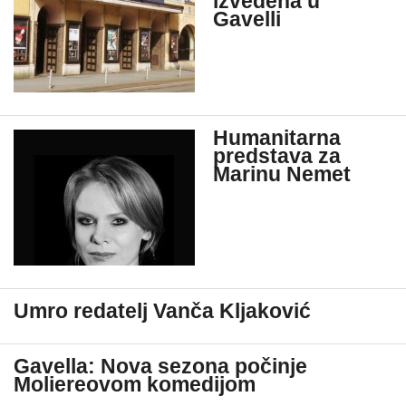
izvedena u
Gavelli
Humanitarna
predstava za
Marinu Nemet
Umro redatelj Vanča Kljaković
Gavella: Nova sezona počinje
Moliereovom komedijom