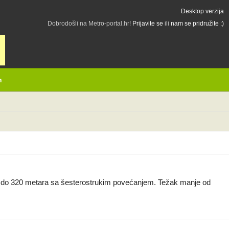
Desktop verzija
Dobrodošli na Metro-portal.hr!
Prijavite se
ili
nam se pridružite :)
h
ce do 320 metara sa šesterostrukim povećanjem. Težak manje od