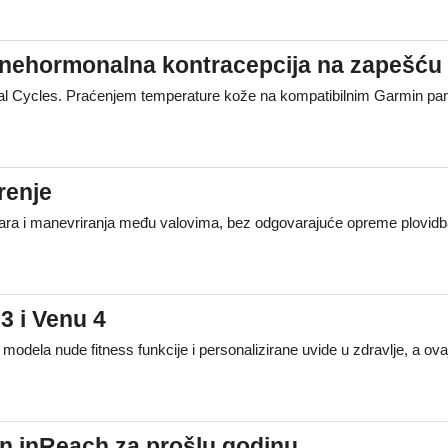
s: nehormonalna kontracepcija na zapešću
ral Cycles. Praćenjem temperature kože na kompatibilnim Garmin pam
renje
edara i manevriranja među valovima, bez odgovarajuće opreme plovidba 
3 i Venu 4
a modela nude fitness funkcije i personalizirane uvide u zdravlje, a 
in inReach za prošlu godinu