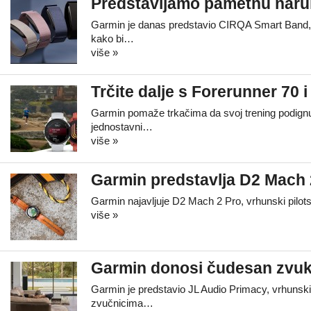
Predstavljamo pametnu nar
Garmin je danas predstavio CIRQA Smart Band, sv
kako bi…
više »
Trčite dalje s Forerunner 70
Garmin pomaže trkačima da svoj trening podignu 
jednostavni…
više »
Garmin predstavlja D2 Mach 2
Garmin najavljuje D2 Mach 2 Pro, vrhunski pilot
više »
Garmin donosi čudesan zvuk
Garmin je predstavio JL Audio Primacy, vrhunski
zvučnicima…