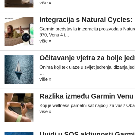
više »
Integracija s Natural Cycle
Garmin predstavlja integraciju proizvoda s Natu
970, Venu 4 i…
više »
Očitavanje vjetra za bolje jed
Onima koji tek ulaze u svijet jedrenja, dizanja j
…
više »
Razlika između Garmin Venu 
Koji je wellness pametni sat najbolji za vas? Ob
više »
Uvidi u SOS aktivnosti Garm