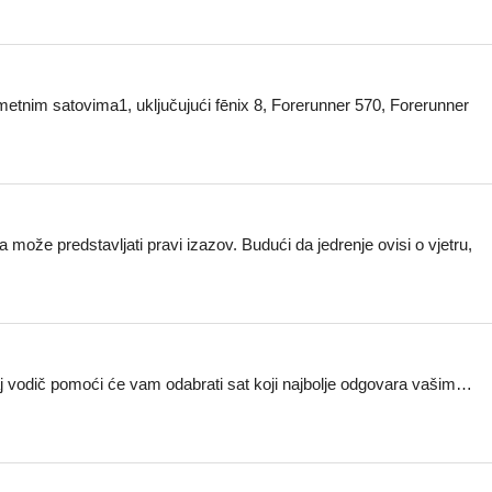
etnim satovima1, uključujući fēnix 8, Forerunner 570, Forerunner
može predstavljati pravi izazov. Budući da jedrenje ovisi o vjetru,
ovaj vodič pomoći će vam odabrati sat koji najbolje odgovara vašim…