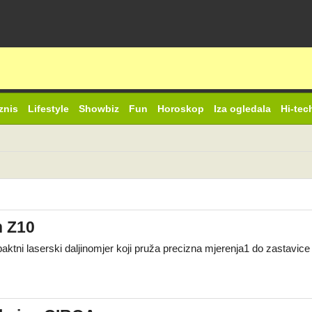
znis
Lifestyle
Showbiz
Fun
Horoskop
Iza ogledala
Hi-tec
h Z10
ktni laserski daljinomjer koji pruža precizna mjerenja1 do zastavi