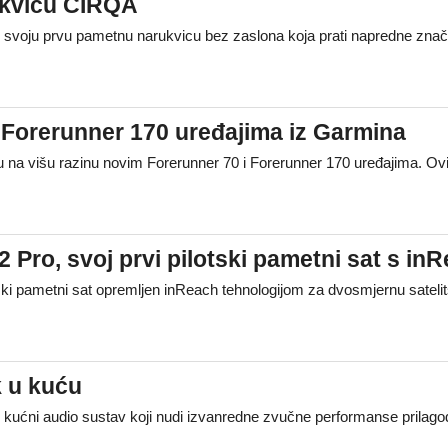
ukvicu CIRQA
oju prvu pametnu narukvicu bez zaslona koja prati napredne značajke
 i Forerunner 170 uređajima iz Garmina
na višu razinu novim Forerunner 70 i Forerunner 170 uređajima. Ovi
 Pro, svoj prvi pilotski pametni sat s in
ski pametni sat opremljen inReach tehnologijom za dvosmjernu satel
 u kuću
 kućni audio sustav koji nudi izvanredne zvučne performanse prilago