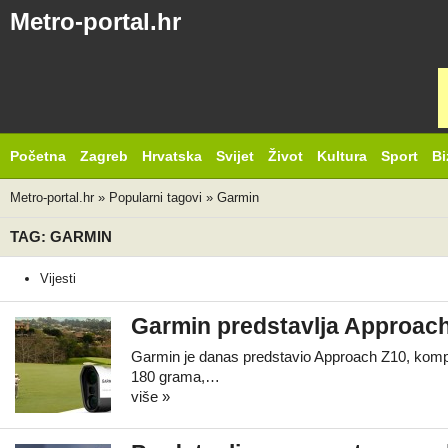
Metro-portal.hr
Početna
Zagreb
Hrvatska
Svijet
Život
Kultura
Sport
Bi
Metro-portal.hr
»
Popularni tagovi
»
Garmin
TAG: GARMIN
Vijesti
Garmin predstavlja Approac
Garmin je danas predstavio Approach Z10, kompa
180 grama,…
više »