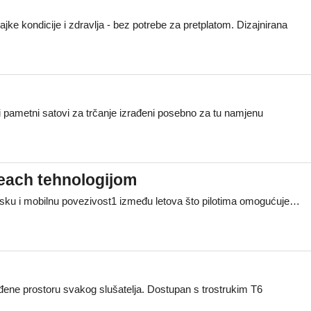
 kondicije i zdravlja - bez potrebe za pretplatom. Dizajnirana
 pametni satovi za trčanje izrađeni posebno za tu namjenu
Reach tehnologijom
itsku i mobilnu povezivost1 između letova što pilotima omogućuje…
đene prostoru svakog slušatelja. Dostupan s trostrukim T6