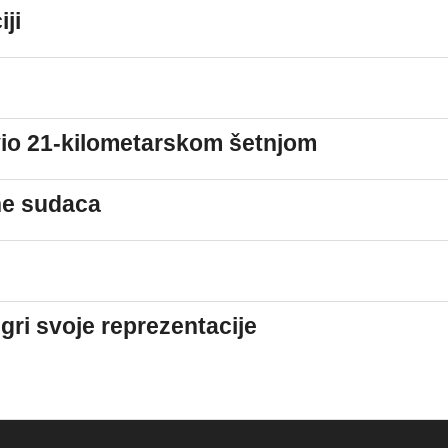
ji
avio 21-kilometarskom šetnjom
ne sudaca
igri svoje reprezentacije