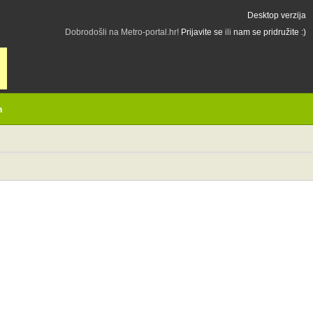
Desktop verzija
Dobrodošli na Metro-portal.hr!
Prijavite se
ili
nam se pridružite :)
h