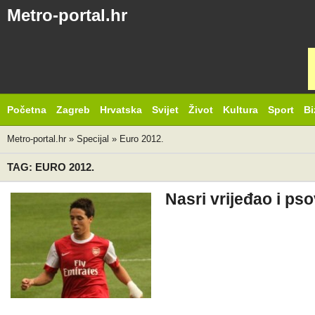
Metro-portal.hr
Početna
Zagreb
Hrvatska
Svijet
Život
Kultura
Sport
Bi
Metro-portal.hr
»
Specijal
»
Euro 2012.
TAG: EURO 2012.
Nasri vrijeđao i ps