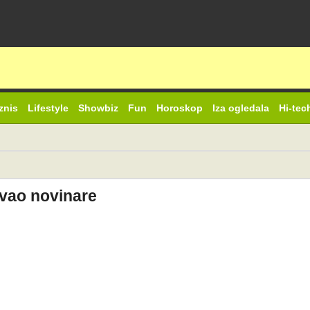
znis
Lifestyle
Showbiz
Fun
Horoskop
Iza ogledala
Hi-tec
ovao novinare