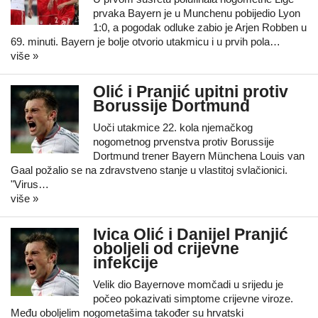
prvaka Bayern je u Munchenu pobijedio Lyon
1:0, a pogodak odluke zabio je Arjen Robben u
69. minuti. Bayern je bolje otvorio utakmicu i u prvih pola…
više »
Olić i Pranjić upitni protiv
Borussije Dortmund
Uoči utakmice 22. kola njemačkog
nogometnog prvenstva protiv Borussije
Dortmund trener Bayern Münchena Louis van
Gaal požalio se na zdravstveno stanje u vlastitoj svlačionici.
"Virus…
više »
Ivica Olić i Danijel Pranjić
oboljeli od crijevne
infekcije
Velik dio Bayernove momčadi u srijedu je
počeo pokazivati simptome crijevne viroze.
Među oboljelim nogometašima također su hrvatski