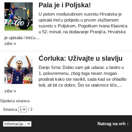
Pala je i Poljska!
U petom međusobnom susretu Hrvatska je
upisala treću pobjedu u prvom službenom
susretu s Poljskom. Pogotkom Ivana Klasnića
u 52. minuti, na dodavanje Pranjića, Hrvatska
je upisala i treću…
više »
Ćorluka: Uživajte u slavlju
Darijo Srna: Dobio sam jak udarac u bedro u
1. poluvremenu, zbog toga nisam mogao
prodirati kako ste navikli, sada kad se ohladilo
boli, ali bit će dobro. Što se utakmice tiče,…
više »
Sljedeća stranica
Stranica
/ 2
Natrag na vrh ↑