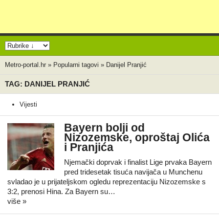
Metro-portal.hr
»
Popularni tagovi
»
Danijel Pranjić
TAG: DANIJEL PRANJIĆ
Vijesti
Bayern bolji od
Nizozemske, oproštaj Olića
i Pranjića
Njemački doprvak i finalist Lige prvaka Bayern
pred tridesetak tisuća navijača u Munchenu
svladao je u prijateljskom ogledu reprezentaciju Nizozemske s
3:2, prenosi Hina. Za Bayern su…
više »