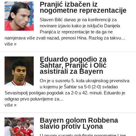
Pranjić izbačen iz
nogometne reprezentacije
Slaven Bilić danas je na konferenciji za
novinare izjavio kako je isključio Danijela
Pranjića iz reprezentacije te da ga ne
namjerava više zvati nazad, prenosi Hina. Razlog za takvu…
više »
Eduardo pogodio za
Šahtar, Pranjić i Olić
asistirali za Bayern
On je u susretu 5. kola ukrajinskog prvenstva
u kojemu je Šahtar sa 5-0 (2-0) svladao
Sevastopolj postigao pogodak za 2-0 u 42. minuti. Eduardo je
odigrao prvo poluvrijeme za…
više »
Bayern golom Robbena
slavio protiv Lyona
U prvom susretu polufinala nogometne Lige