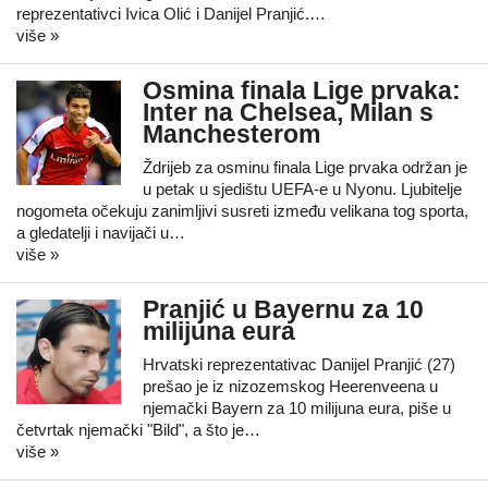
reprezentativci Ivica Olić i Danijel Pranjić.…
više »
Osmina finala Lige prvaka:
Inter na Chelsea, Milan s
Manchesterom
Ždrijeb za osminu finala Lige prvaka održan je
u petak u sjedištu UEFA-e u Nyonu. Ljubitelje
nogometa očekuju zanimljivi susreti između velikana tog sporta,
a gledatelji i navijači u…
više »
Pranjić u Bayernu za 10
milijuna eura
Hrvatski reprezentativac Danijel Pranjić (27)
prešao je iz nizozemskog Heerenveena u
njemački Bayern za 10 milijuna eura, piše u
četvrtak njemački "Bild", a što je…
više »