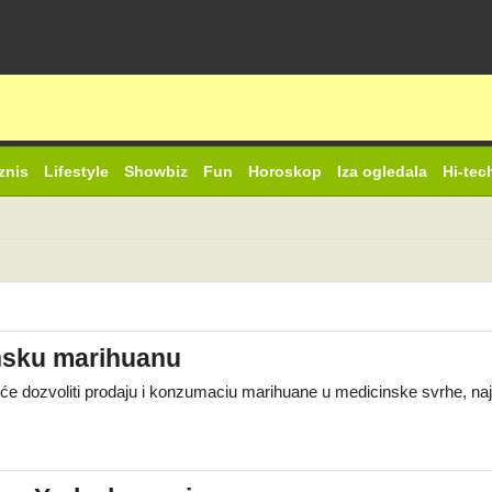
znis
Lifestyle
Showbiz
Fun
Horoskop
Iza ogledala
Hi-tec
nsku marihuanu
a će dozvoliti prodaju i konzumaciu marihuane u medicinske svrhe, 