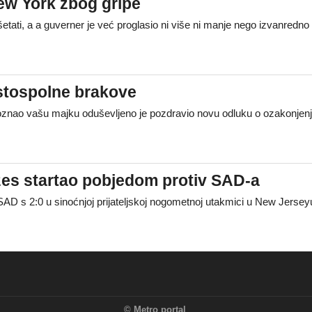
ew York zbog gripe
etati, a a guverner je već proglasio ni više ni manje nego izvanredno
stospolne brakove
poznao vašu majku oduševljeno je pozdravio novu odluku o ozakonjen
zes startao pobjedom protiv SAD-a
AD s 2:0 u sinoćnjoj prijateljskoj nogometnoj utakmici u New Jerseyu. 
©
Metro portal
.