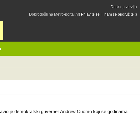
Desktop verzija
Dobrodošli na Metro-portal.hr!
Prijavite se
ili
nam se pridružite :)
h
najavio je demokratski guverner Andrew Cuomo koji se godinama