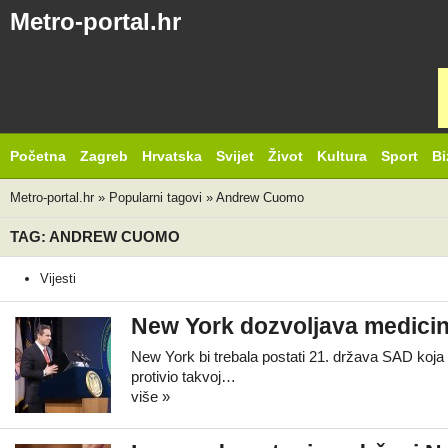
Metro-portal.hr
Početna
Zagreb
Hrvatska
Svijet
Život
Kultura
Sport
Bi
Metro-portal.hr
»
Popularni tagovi
»
Andrew Cuomo
TAG: ANDREW CUOMO
Vijesti
New York dozvoljava medici
New York bi trebala postati 21. država SAD koj
protivio takvoj…
više »