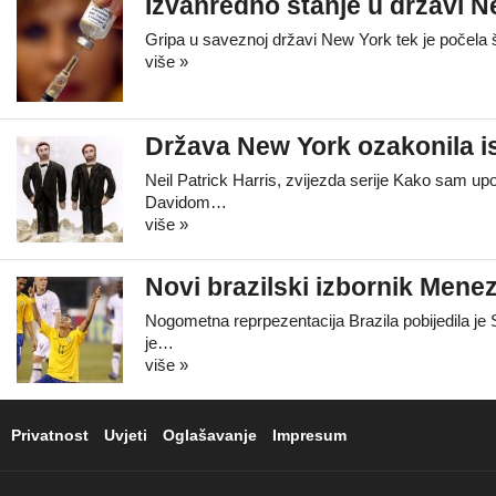
Izvanredno stanje u državi N
Gripa u saveznoj državi New York tek je počela š
više »
Država New York ozakonila i
Neil Patrick Harris, zvijezda serije Kako sam u
Davidom…
više »
Novi brazilski izbornik Mene
Nogometna reprpezentacija Brazila pobijedila je S
je…
više »
Privatnost
Uvjeti
Oglašavanje
Impresum