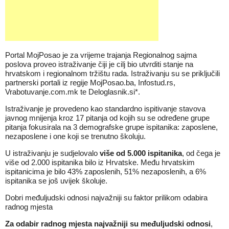
Portal
MojPosao
je za vrijeme trajanja
Regionalnog sajma
poslova
proveo istraživanje čiji je cilj bio utvrditi stanje na
hrvatskom i regionalnom tržištu rada. Istraživanju su se priključili
partnerski portali iz regije MojPosao.ba, Infostud.rs,
Vrabotuvanje.com.mk te Deloglasnik.si*.
Istraživanje je provedeno kao standardno ispitivanje stavova
javnog mnijenja kroz 17 pitanja od kojih su se određene grupe
pitanja fokusirala na 3 demografske grupe ispitanika: zaposlene,
nezaposlene i one koji se trenutno školuju.
U istraživanju je sudjelovalo
više od 5.000 ispitanika
, od čega je
više od 2.000 ispitanika bilo iz Hrvatske. Među hrvatskim
ispitanicima je bilo 43% zaposlenih, 51% nezaposlenih, a 6%
ispitanika se još uvijek školuje.
Dobri međuljudski odnosi najvažniji su faktor prilikom odabira
radnog mjesta
Za odabir radnog mjesta najvažniji su međuljudski odnosi
,