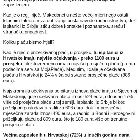
zaposlenjem.
Kad je o regiji riječ, Makedonci u nešto većoj mjeri nego ostali
ključnim faktorom za dobivanje posla navode radno iskustvo, dok
ispitanici iz Srbije ističu dobre kontakte i poznanstva, sreću i
stranačku pripadnost.
Koliku plaću bismo htjeli?
Kad je riječ o priželjkivanoj plaći, u prosjeku, tu
ispitanici iz
Hrvatske imaju najviša očekivanja - preko 1100 eura u
prosjeku
, ali istovremeno i imaju najvišu prosječnu plaću (prema
podacima servisa MojaPlaća). Međutim, i dalje je očekivana
plaća u Hrvatskoj je 24% viša od stvarne prosječne plaće (886
eura).
Najskromnija očekivanja po pitanju iznosa plaće imaju u Sjevernoj
Makedoniji, gdje očekivana plaća iznosi 524 eura, odnosno 17%
više od prosječne plaće u toj zemlji. Ispitanici iz Srbije bi kod
poželjnog poslodavca radili za 606 eura, dok im prosječna
mjesečna zarada iznosi 490 eura, a radnici u Bosni i Hercegovini
priželjkuju plaću od 809 eura, što je 180 eura više od trenutne
prosječne plaće.
Većina zaposlenih u Hrvatskoj (72%) u idućih godinu dana