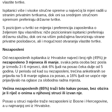
vlastite tvrtke.
Ispitanici više i visoke stručne spreme u najvećoj bi mjeri radili u
stranim privatnim tvrtkama, dok oni sa srednjom stručnom
spremom preferiraju državne tvrtke.
S pozicijom u tvrtki se mijenja i preferencija zaposlenika o
željenom tipu vlasništva: niže pozicionirani ispitanici preferiraju
državnu službu, dok oni na višim položajima favoriziraju strane
privatne poslodavce, ali i mogućnost otvaranja vlastite tvrtke.
Nezaposleni
Od nezaposlenih ispitanika iz Hrvatske najveći broj njih (49%) je
nezaposleno 3 mjeseca ili manje
, svaka peta osoba bez posla
je između 3 i 6 mjeseci, dok 6% ljudi na posao čeka dulje od 5
godina. U periodu od kad su nezaposleni, trećina anketiranih se
prijavila na 5 ili manje oglasa za posao, a 16% ljudi se uopće nije
prijavljivalo na oglase za slobodna radna mjesta.
Većina nezaposlenih (65%) traži bilo kakav posao, bez obzira
je li riječ o onima u njihovoj struci ili izvan nje
.
Posao u struci najviše traže nezaposleni iz Bosne i Hercegovine,
a u najmanjoj oni iz Hrvatske.