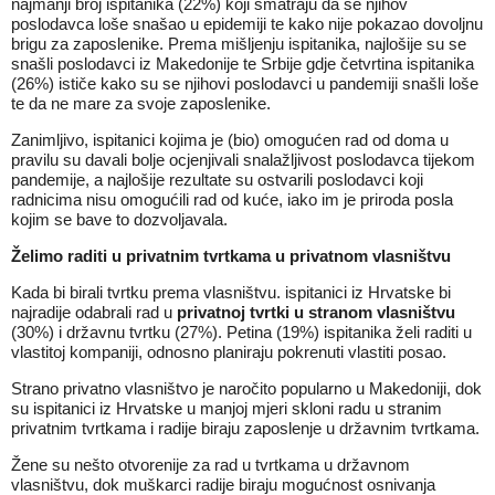
najmanji broj ispitanika (22%) koji smatraju da se njihov
poslodavca loše snašao u epidemiji te kako nije pokazao dovoljnu
brigu za zaposlenike. Prema mišljenju ispitanika, najlošije su se
snašli poslodavci iz Makedonije te Srbije gdje četvrtina ispitanika
(26%) ističe kako su se njihovi poslodavci u pandemiji snašli loše
te da ne mare za svoje zaposlenike.
Zanimljivo, ispitanici kojima je (bio) omogućen rad od doma u
pravilu su davali bolje ocjenjivali snalažljivost poslodavca tijekom
pandemije, a najlošije rezultate su ostvarili poslodavci koji
radnicima nisu omogućili rad od kuće, iako im je priroda posla
kojim se bave to dozvoljavala.
Želimo raditi u privatnim tvrtkama u privatnom vlasništvu
Kada bi birali tvrtku prema vlasništvu. ispitanici iz Hrvatske bi
najradije odabrali rad u
privatnoj tvrtki u stranom vlasništvu
(30%) i državnu tvrtku (27%). Petina (19%) ispitanika želi raditi u
vlastitoj kompaniji, odnosno planiraju pokrenuti vlastiti posao.
Strano privatno vlasništvo je naročito popularno u Makedoniji, dok
su ispitanici iz Hrvatske u manjoj mjeri skloni radu u stranim
privatnim tvrtkama i radije biraju zaposlenje u državnim tvrtkama.
Žene su nešto otvorenije za rad u tvrtkama u državnom
vlasništvu, dok muškarci radije biraju mogućnost osnivanja