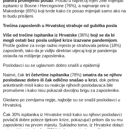
planira promijeniti posao
. Posao u najvećoj mjeri žele mijenjati
ispitanici iz Bosne i Hercegovine (76%), a najmanje oni iz
Makedonije (65%) koji tvrde kako će posao mijenjati samo ako na
to budu prisiljeni.
Trećina zaposlenih u Hrvatskoj strahuje od gubitka posla
Više od trećine ispitanika iz Hrvatske
(36%)
boji se da bi
mogli ostati bez posla uslijed krize izazvane pandemijom
.
Prošle godine za svoje radno mjesto je strahovala petina (18%)
zaposlenih, tako da je vidljiv direktan utjecaj koji je pandemija
ostavila na mišljenje zaposlenika.
Poslodavci su se uglavnom dobro snašli u epidemiji
Naime, čak
tri četvrtine ispitanika
(78%)
smatra da se njihov
poslodavac dobro ili čak odlično snašao u krizi
, dok petina
anketiranih misli kako su reakcije njihovih poslodavaca bile
promašene i kako nisu pokazali dovoljnu brigu za zaposlenike.
Gledano po zemljama regije, najbolje su se snašli poslodavci u
Hrvatskoj.
Čak 30% ispitanika iz Hrvatske misli kako su njihovi poslodavci
povlačili dobre poteze tijekom krize, pokazujući pritom da su mu
zaposlenici na prvom mjestu. Sukladno tome, iz Hrvatske dolazi