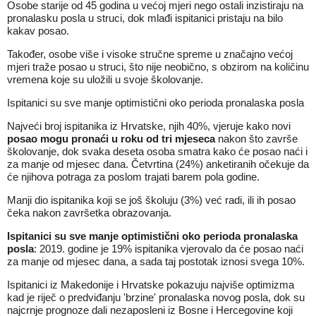
Osobe starije od 45 godina u većoj mjeri nego ostali inzistiraju na
pronalasku posla u struci, dok mlađi ispitanici pristaju na bilo
kakav posao.
Također, osobe više i visoke stručne spreme u značajno većoj
mjeri traže posao u struci, što nije neobično, s obzirom na količinu
vremena koje su uložili u svoje školovanje.
Ispitanici su sve manje optimistični oko perioda pronalaska posla
Najveći broj ispitanika iz Hrvatske, njih 40%, vjeruje kako novi
posao mogu pronaći u roku od tri mjeseca
nakon što završe
školovanje, dok svaka deseta osoba smatra kako će posao naći i
za manje od mjesec dana. Četvrtina (24%) anketiranih očekuje da
će njihova potraga za poslom trajati barem pola godine.
Manji dio ispitanika koji se još školuju (3%) već radi, ili ih posao
čeka nakon završetka obrazovanja.
Ispitanici su sve manje optimistični oko perioda pronalaska
posla
: 2019. godine je 19% ispitanika vjerovalo da će posao naći
za manje od mjesec dana, a sada taj postotak iznosi svega 10%.
Ispitanici iz Makedonije i Hrvatske pokazuju najviše optimizma
kad je riječ o predviđanju 'brzine' pronalaska novog posla, dok su
najcrnje prognoze dali nezaposleni iz Bosne i Hercegovine koji