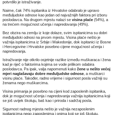
potvrdilo je istraživanje.
Naime, čak 74% ispitanika iz Hrvatske odabralo je upravo
međuljudske odnose kao jedan od najvažnijih faktora pri izboru
poslodavca. Na drugom mjestu nalazi se
visina plaće
(54%), a
na trećem mogućnost učenja i napredovanja (49%).
Bez obzira na zemlju iz koje dolaze, svim ispitanicima su dobri
međuljudski odnosi na prvom mjestu. Visina plaće nešto je
važnija ispitanicima iz Srbije i Makedonije, dok ispitanici iz Bosne
i Hercegovine i Hrvatske posebno cijene mogućnost učenja i
napredovanja.
Istraživanje nije otkrilo osjetnije razlike između muškaraca i žena
kad je riječ o faktorima kojima se vode prilikom odabira
poslodavca. Pa ipak, valja napomenuti kako
žene u nešto većoj
mjeri naglašavaju dobre međuljudske odnose
, a muškarci
visinu plaće. Također, radno vrijeme i sigurnost posla važniji su
ženama nego muškarcima.
Visina primanja je posebno na cijeni kod zaposlenih ispitanika,
dok je mogućnost učenja i napredovanja važnija ispitanicima koji
se još uvijek školuju, baš kao i priroda i sadržaj posla.
Sigurnost radnog mjesta nešto je važnija nezaposlenim
ispitanicima nego zaposlenima i onima koji se još školuju.