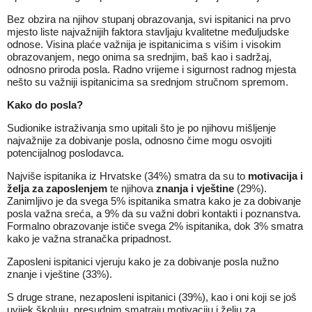
Bez obzira na njihov stupanj obrazovanja, svi ispitanici na prvo
mjesto liste najvažnijih faktora stavljaju kvalitetne međuljudske
odnose. Visina plaće važnija je ispitanicima s višim i visokim
obrazovanjem, nego onima sa srednjim, baš kao i sadržaj,
odnosno priroda posla. Radno vrijeme i sigurnost radnog mjesta
nešto su važniji ispitanicima sa srednjom stručnom spremom.
Kako do posla?
Sudionike istraživanja smo upitali što je po njihovu mišljenje
najvažnije za dobivanje posla, odnosno čime mogu osvojiti
potencijalnog poslodavca.
Najviše ispitanika iz Hrvatske (34%) smatra da su to
motivacija i
želja za zaposlenjem
te njihova
znanja i vještine
(29%).
Zanimljivo je da svega 5% ispitanika smatra kako je za dobivanje
posla važna sreća, a 9% da su važni dobri kontakti i poznanstva.
Formalno obrazovanje ističe svega 2% ispitanika, dok 3% smatra
kako je važna stranačka pripadnost.
Zaposleni ispitanici vjeruju kako je za dobivanje posla nužno
znanje i vještine (33%).
S druge strane, nezaposleni ispitanici (39%), kao i oni koji se još
uvijek školuju, presudnim smatraju motivaciju i želju za