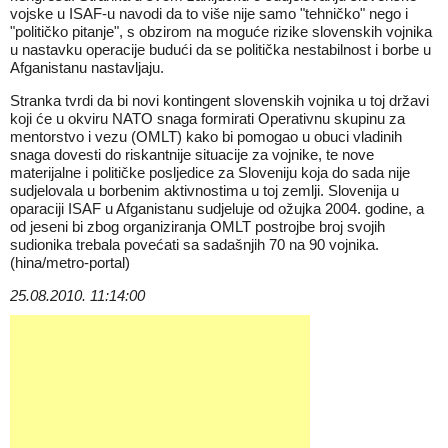
vojske u ISAF-u navodi da to više nije samo "tehničko" nego i
"političko pitanje", s obzirom na moguće rizike slovenskih vojnika
u nastavku operacije budući da se politička nestabilnost i borbe u
Afganistanu nastavljaju.
Stranka tvrdi da bi novi kontingent slovenskih vojnika u toj državi
koji će u okviru NATO snaga formirati Operativnu skupinu za
mentorstvo i vezu (OMLT) kako bi pomogao u obuci vladinih
snaga dovesti do riskantnije situacije za vojnike, te nove
materijalne i političke posljedice za Sloveniju koja do sada nije
sudjelovala u borbenim aktivnostima u toj zemlji. Slovenija u
oparaciji ISAF u Afganistanu sudjeluje od ožujka 2004. godine, a
od jeseni bi zbog organiziranja OMLT postrojbe broj svojih
sudionika trebala povećati sa sadašnjih 70 na 90 vojnika.
(hina/metro-portal)
25.08.2010. 11:14:00