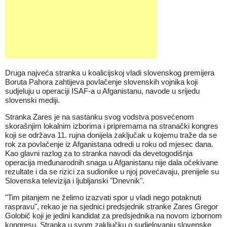
Druga najveća stranka u koalicijskoj vladi slovenskog premijera
Boruta Pahora zahtijeva povlačenje slovenskih vojnika koji
sudjeluju u operaciji ISAF-a u Afganistanu, navode u srijedu
slovenski mediji.
Stranka Zares je na sastanku svog vodstva posvećenom
skorašnjim lokalnim izborima i pripremama na stranački kongres
koji se održava 11. rujna donijela zaključak u kojemu traže da se
rok za povlačenje iz Afganistana odredi u roku od mjesec dana.
Kao glavni razlog za to stranka navodi da devetogodišnja
operacija međunarodnih snaga u Afganistanu nije dala očekivane
rezultate i da se rizici za sudionike u njoj povećavaju, prenijele su
Slovenska televizija i ljubljanski "Dnevnik".
"Tim pitanjem ne želimo izazvati spor u vladi nego potaknuti
raspravu", rekao je na sjednici predsjednik stranke Zares Gregor
Golobič koji je jedini kandidat za predsjednika na novom izbornom
kongresu. Stranka u svom zaključku o sudjelovanju slovenske