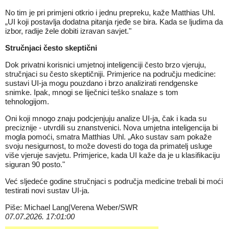
No tim je pri primjeni otkrio i jednu prepreku, kaže Matthias Uhl.
„UI koji postavlja dodatna pitanja rjeđe se bira. Kada se ljudima da
izbor, radije žele dobiti izravan savjet."
Stručnjaci često skeptični
Dok privatni korisnici umjetnoj inteligenciji često brzo vjeruju,
stručnjaci su često skeptičniji. Primjerice
na području medicine
:
sustavi UI-ja mogu pouzdano i brzo analizirati rendgenske
snimke. Ipak, mnogi se liječnici teško snalaze s tom
tehnologijom.
Oni koji mnogo znaju podcjenjuju analize UI-ja, čak i kada su
preciznije - utvrdili su znanstvenici. Nova umjetna inteligencija bi
mogla pomoći, smatra Matthias Uhl. „Ako sustav sam pokaže
svoju nesigurnost, to može dovesti do toga da primatelj usluge
više vjeruje savjetu. Primjerice, kada UI kaže da je u klasifikaciju
siguran 90 posto."
Već sljedeće godine stručnjaci s područja medicine trebali bi moći
testirati novi sustav UI-ja.
Piše: Michael Lang|Verena Weber/SWR
07.07.2026. 17:01:00