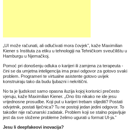
„UI može računati, ali odlučivati mora čovjek", kaže Maximilian
Kiener s Instituta za etiku u tehnologiji na Tehničkom sveučilištu u
Hamburgu u
Njemačkoj
.
Pomoć pri donošenju odluka o karijeri ili zamjena za terapeuta -
čini se da
umjetna inteligencija
ima pravi odgovor za gotovo svaki
problem. Programeri te virtualne asistente gotovo uvijek
konstruiraju tako da budu
ljubazni i nekritični
.
No ta je ljudskost samo opasna iluzija kojoj korisnici prečesto
vjeruju, kaže Maximilian Kiener. „Ono što nikako ne ide jesu
vrijednosne prosudbe. Koji
put u karijeri
trebam slijediti? Postati
odvjetnik, postati liječnica? Tu ne postoji jedan jedini odgovor. To
također nije računarski zadatak. Problem koji se stalno pojavljuje
jest da sve složene probleme želimo ugurati u format UI-ja."
Jesu li deepfakeovi inovacija?