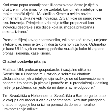
Kod tema poput usamljenosti ili obrazovanja često je riječ o
društvenim pitanjima. To nije zadatak koji
umjetna inteligencija
može tehnički riješiti. Maximilian Kiener u nekim novim
primjenama UI-ja ne vidi inovaciju. „Stvari koje su samo nove
nisu inovacija. Primjerice, vrlo mi je teško prepoznati kao
inovaciju deepfake slike djece koja su možda prikazana i
seksualizirano."
Prema mišljenju ovog znanstvenika, etika ne koči
razvoj umjetne
inteligencije
, nego je tek čini doista korisnom za ljude. Optimalno
je kada UI i čovjek od samog početka surađuju kako bi zajedno
pronašli rješenja, kaže Kiener.
Chatbot postavlja pitanja
Matthias Uhl, profesor gospodarske i socijalne etike na
Sveučilištu u Hohenheimu, razvio je sokratski chatbot:
„Sokratska umjetna inteligencija razlikuje se od konvencionalne
po tome što postavlja pitanja i pomaže mi u pronalaženju vlastitog
rješenja problema, umjesto da mi daje izravne odgovore."
Tim Sveučilišta u Hohenheimu i Sveučilišta u Bambergu testirao
je ovaj jezični model u više eksperimenata. Rezultat: prilagođeni
chatbot mogao je korisnicima pomoći da donesu moralno
uravnoteženije odluke.