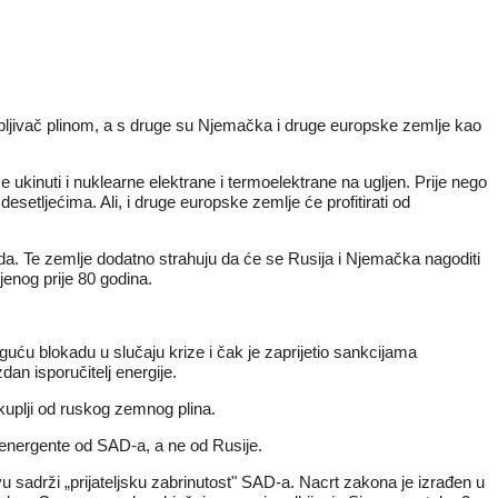
krbljivač plinom, a s druge su Njemačka i druge europske zemlje kao
ukinuti i nuklearne elektrane i termoelektrane na ugljen. Prije nego
esetljećima. Ali, i druge europske zemlje će profitirati od
hoda. Te zemlje dodatno strahuju da će se Rusija i Njemačka nagoditi
jenog prije 80 godina.
uću blokadu u slučaju krize i čak je
zaprijetio sankcijama
an isporučitelj energije.
skuplji od ruskog zemnog plina.
e energente od SAD-a, a ne od Rusije.
u sadrži „prijateljsku zabrinutost" SAD-a. Nacrt zakona je izrađen u