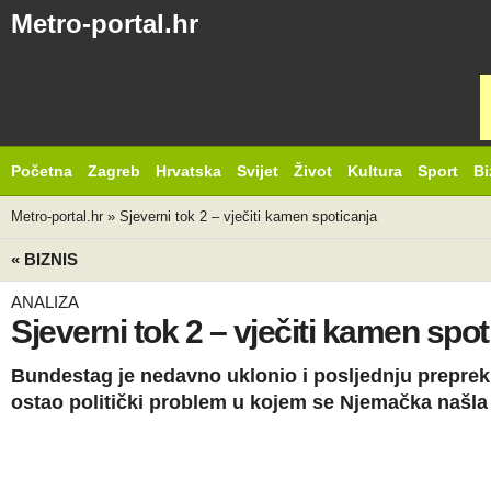
Metro-portal.hr
Početna
Zagreb
Hrvatska
Svijet
Život
Kultura
Sport
Bi
Metro-portal.hr
»
Sjeverni tok 2 – vječiti kamen spoticanja
« BIZNIS
ANALIZA
Sjeverni tok 2 – vječiti kamen spot
Bundestag je nedavno uklonio i posljednju prepreku
ostao politički problem u kojem se Njemačka našla 