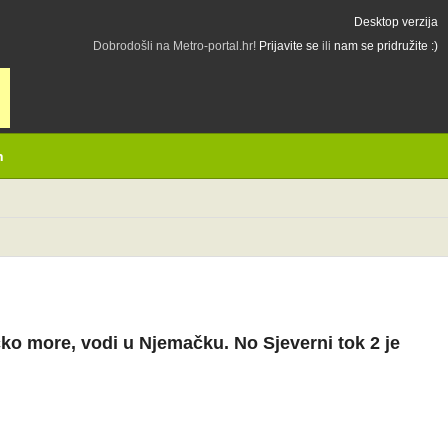
Desktop verzija
Dobrodošli na Metro-portal.hr!
Prijavite se
ili
nam se pridružite :)
h
čko more, vodi u Njemačku. No Sjeverni tok 2 je