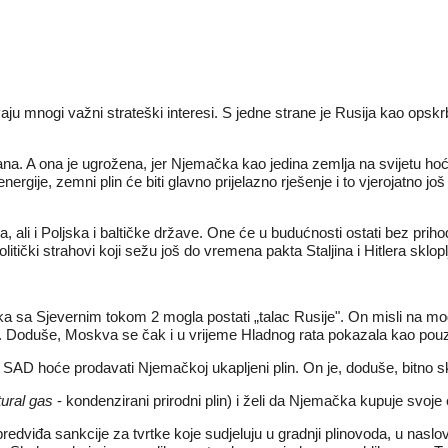
vaju mnogi važni strateški interesi. S jedne strane je Rusija kao ops
na. A ona je ugrožena, jer Njemačka kao jedina zemlja na svijetu hoće 
ije, zemni plin će biti glavno prijelazno rješenje i to vjerojatno još d
a, ali i Poljska i baltičke države. One će u budućnosti ostati bez pri
tički strahovi koji sežu još do vremena pakta Staljina i Hitlera sklopl
a sa Sjevernim tokom 2 mogla postati „talac Rusije". On misli na mog
2. Doduše, Moskva se čak i u vrijeme Hladnog rata pokazala kao pouzd
i. SAD hoće prodavati Njemačkoj ukapljeni plin. On je, doduše, bitno 
tural gas
- kondenzirani prirodni plin) i želi da Njemačka kupuje svoj
edviđa sankcije za tvrtke koje sudjeluju u gradnji plinovoda, u naslov