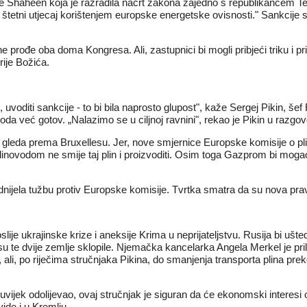
e Shaheen koja je
razradila nacrt zakona zajedno s republikancem
Te
j štetni utjecaj korištenjem europske energetske ovisnosti." Sankcije
e prođe oba doma Kongresa. Ali, zastupnici bi mogli pribjeći triku i p
ije Božića.
uvoditi sankcije - to bi bila naprosto glupost", kaže Sergej Pikin, š
voda već gotov. „Nalazimo se u ciljnoj ravnini", rekao je Pikin u razg
o gleda prema Bruxellesu
. Jer, nove smjernice Europske komisije o pli
inovodom ne smije taj plin i proizvoditi. Osim toga Gazprom bi mogao b
podnijela tužbu protiv Europske komisije. Tvrtka smatra da su nova pravi
slije ukrajinske krize i aneksije Krima
u neprijateljstvu. Rusija bi ušte
oji su te dvije zemlje sklopile. Njemačka kancelarka Angela Merkel j
a, ali, po riječima stručnjaka Pikina, do smanjenja transporta plina p
uvijek odolijevao, ovaj stručnjak je siguran da će ekonomski interesi ost
vide i u Kremlju.