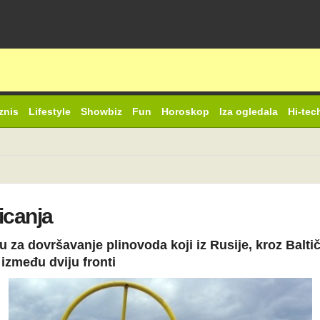
znis
Lifestyle
Showbiz
Fun
Horoskop
Iza ogledala
Hi-tec
icanja
 za dovršavanje plinovoda koji iz Rusije, kroz Balti
između dviju fronti