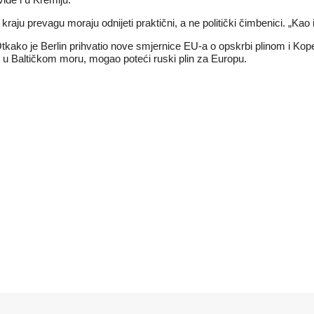
aju prevagu moraju odnijeti praktični, a ne politički čimbenici. „Kao i 
kako je Berlin prihvatio nove smjernice EU-a o opskrbi plinom i Kop
 u Baltičkom moru, mogao poteći ruski plin za Europu.