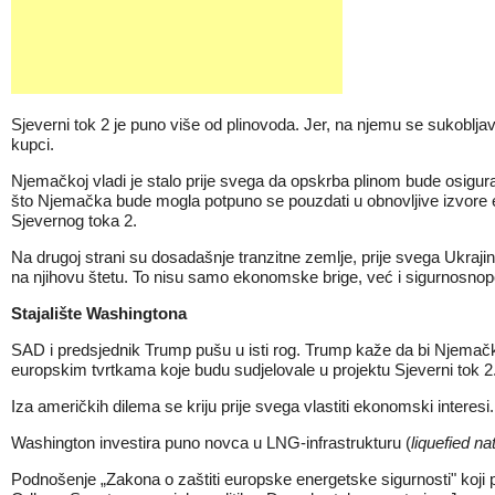
Sjeverni tok 2 je puno više od plinovoda. Jer, na njemu se sukoblja
kupci.
Njemačkoj vladi je stalo prije svega da opskrba plinom bude osigura
što Njemačka bude mogla potpuno se pouzdati u obnovljive izvore energ
Sjevernog toka 2.
Na drugoj strani su dosadašnje tranzitne zemlje, prije svega Ukrajin
na njihovu štetu. To nisu samo ekonomske brige, već i sigurnosnopoli
Stajalište Washingtona
SAD i predsjednik Trump pušu u isti rog. Trump kaže da bi Njemačk
europskim tvrtkama
koje budu sudjelovale u projektu Sjeverni tok 
Iza američkih dilema se kriju prije svega vlastiti ekonomski interes
Washington investira puno novca u LNG-infrastrukturu (
liquefied na
Podnošenje „Zakona o zaštiti europske energetske sigurnosti" koji pr