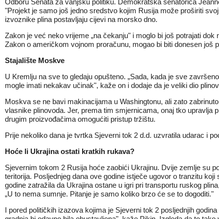
Odboru Senata za vanjsku politiku. Demokratska senatorica Jeann
"Projekt je samo još jedno sredstvo kojim Rusija može proširiti svo
izvoznike plina postavljaju cijevi na morsko dno.
Zakon je već neko vrijeme „na čekanju" i moglo bi još potrajati dok n
Zakon o američkom vojnom proračunu, mogao bi biti donesen još pr
Stajalište Moskve
U Kremlju na sve to gledaju opušteno. „Sada, kada je sve završeno, 
mogle imati nekakav učinak", kaže on i dodaje da je veliki dio plino
Moskva se ne bavi makinacijama u Washingtonu, ali zato
zabrinut
vlasnike plinovoda. Jer, prema tim smjernicama, onaj tko upravlja pl
drugim proizvođačima omogućiti pristup tržištu.
Prije nekoliko dana je tvrtka Sjeverni tok 2 d.d. uzvratila udarac i 
Hoće li Ukrajina ostati kratkih rukava?
Sjevernim tokom 2 Rusija hoće zaobići Ukrajinu. Dvije zemlje su
po
teritorija. Posljednjeg dana ove godine istječe ugovor o tranzitu k
godine zatražila da Ukrajina ostane u igri pri transportu ruskog plin
„U to nema sumnje. Pitanje je samo koliko brzo će se to dogoditi."
I pored političkih izazova kojima je Sjeverni tok 2 posljednjih godina 
gradnja bi odavno bila obustavljena", kaže Pikin. Izgleda da to tako 