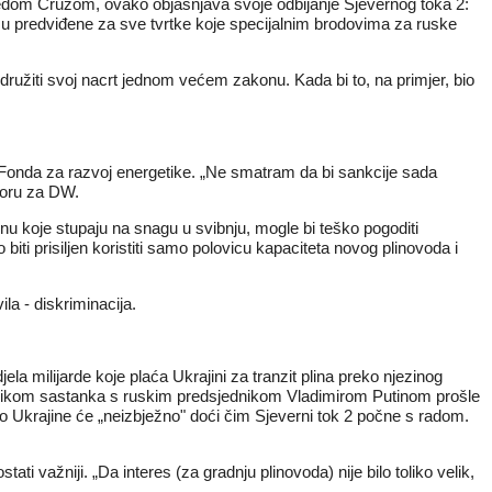
dom Cruzom, ovako objašnjava svoje odbijanje Sjevernog toka 2:
 su predviđene za sve tvrtke koje specijalnim brodovima za ruske
ridružiti svoj nacrt jednom većem zakonu. Kada bi to, na primjer, bio
ef Fonda za razvoj energetike. „Ne smatram da bi sankcije sada
ovoru za DW.
nu koje stupaju na snagu u svibnju, mogle bi teško pogoditi
iti prisiljen koristiti samo polovicu kapaciteta novog plinovoda i
la - diskriminacija.
djela milijarde koje plaća Ukrajini za tranzit plina preko njezinog
e prilikom sastanka s ruskim predsjednikom Vladimirom Putinom prošle
reko Ukrajine će „neizbježno" doći čim Sjeverni tok 2 počne s radom.
ati važniji. „Da interes (za gradnju plinovoda) nije bilo toliko velik,