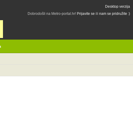
Desktop verzija
Dobrodošli na Metro-portal.hr!
Prijavite se
ili
nam se pridružite :)
h