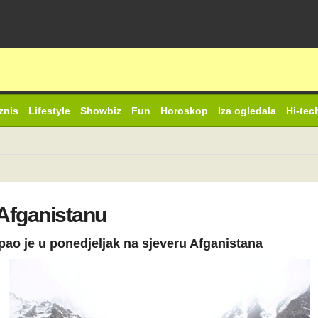
znis
Lifestyle
Showbiz
Fun
Horoskop
Iza ogledala
Hi-tec
 Afganistanu
ao je u ponedjeljak na sjeveru Afganistana