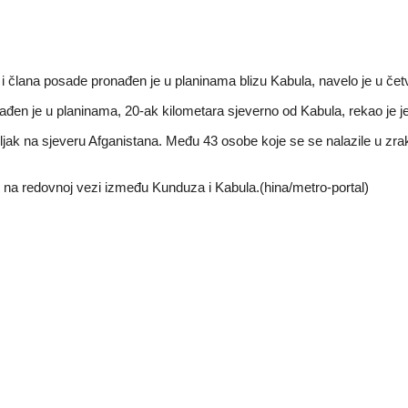
 i člana posade pronađen je u planinama blizu Kabula, navelo je u čet
đen je u planinama, 20-ak kilometara sjeverno od Kabula, rekao je j
k na sjeveru Afganistana. Među 43 osobe koje se se nalazile u zrakop
tio na redovnoj vezi između Kunduza i Kabula.(hina/metro-portal)