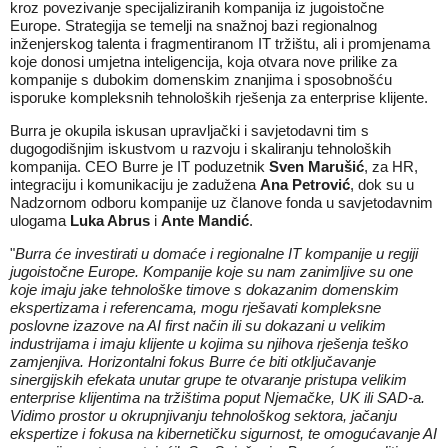
kroz povezivanje specijaliziranih kompanija iz jugoistočne
Europe. Strategija se temelji na snažnoj bazi regionalnog
inženjerskog talenta i fragmentiranom IT tržištu, ali i promjenama
koje donosi umjetna inteligencija, koja otvara nove prilike za
kompanije s dubokim domenskim znanjima i sposobnošću
isporuke kompleksnih tehnoloških rješenja za enterprise klijente.
Burra je okupila iskusan upravljački i savjetodavni tim s
dugogodišnjim iskustvom u razvoju i skaliranju tehnoloških
kompanija. CEO Burre je IT poduzetnik
Sven Marušić
, za HR,
integraciju i komunikaciju je zadužena
Ana Petrović
, dok su u
Nadzornom odboru kompanije uz članove fonda u savjetodavnim
ulogama
Luka Abrus
i
Ante Mandić
.
"
Burra će investirati u domaće i regionalne IT kompanije u regiji
jugoistočne Europe. Kompanije koje su nam zanimljive su one
koje imaju jake tehnološke timove s dokazanim domenskim
ekspertizama i referencama, mogu rješavati kompleksne
poslovne izazove na AI first način ili su dokazani u velikim
industrijama i imaju klijente u kojima su njihova rješenja teško
zamjenjiva. Horizontalni fokus Burre će biti otključavanje
sinergijskih efekata unutar grupe te otvaranje pristupa velikim
enterprise klijentima na tržištima poput Njemačke, UK ili SAD-a.
Vidimo prostor u okrupnjivanju tehnološkog sektora, jačanju
ekspertize i fokusa na kibernetičku sigurnost, te omogućavanje AI