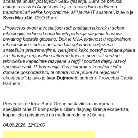
scenarija unutar postojećih SaaS rješenja. Burra će ponuditi
usluge u razvoju AI rješenja koji će u narednim godinama
transformirati velike korporativne, ali i javne IT sustave"
, izjavio je
Sven Marušić
, CEO Burre.
„
Provectus ovom investicijom radi značajan iskorak u sektor
tehnologije, jedno od najaktivnijih područja ulaganja fondova
privatnog kapitala globalno. Dok je M&A aktivnost u regionalnom
tehnološkom sektoru do sada bila uglavnom obilježena
strateškim preuzimanjima, vjerujemo kako postoji značajna prilika
za stvaranje regionalne platforme koja će povezati snažne
tehnološke kapacitete razvijene u regiji i podržati daljnji razvoj
specijaliziranih IT kompanija. Ovaj iskorak u konačnici jača
domaće gospodarstvo, te otvara nove prilike za regionalni
ekosustav"
, izjavio je
Ivan Dujmović
, partner u Provectus Capital
Partners.
Provectus će kroz Burra Group nastaviti s ulaganjima u
specijalizirane IT kompanije s ciljem daljnjeg širenja ekspertiza,
kapaciteta i prisutnosti na međunarodnim tržištima.
04.06.2026. 12:01:00