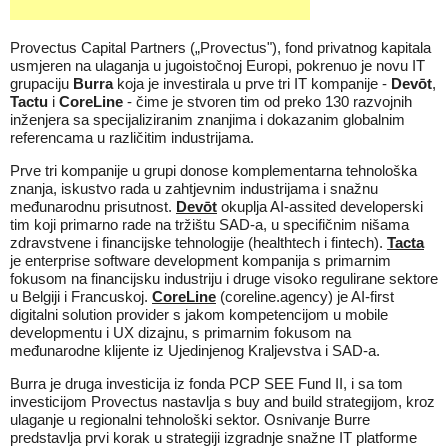
Provectus Capital Partners („Provectus"), fond privatnog kapitala
usmjeren na ulaganja u jugoistočnoj Europi, pokrenuo je novu IT
grupaciju
Burra
koja je investirala u prve tri IT kompanije -
Devōt
,
Tactu
i
CoreLine
- čime je stvoren tim od preko 130 razvojnih
inženjera sa specijaliziranim znanjima i dokazanim globalnim
referencama u različitim industrijama.
Prve tri kompanije u grupi donose komplementarna tehnološka
znanja, iskustvo rada u zahtjevnim industrijama i snažnu
međunarodnu prisutnost.
Devōt
okuplja AI-assited developerski
tim koji primarno rade na tržištu SAD-a, u specifičnim nišama
zdravstvene i financijske tehnologije (healthtech i fintech).
Tacta
je enterprise software development kompanija s primarnim
fokusom na financijsku industriju i druge visoko regulirane sektore
u Belgiji i Francuskoj.
CoreLine
(coreline.agency) je AI-first
digitalni solution provider s jakom kompetencijom u mobile
developmentu i UX dizajnu, s primarnim fokusom na
međunarodne klijente iz Ujedinjenog Kraljevstva i SAD-a.
Burra je druga investicija iz fonda PCP SEE Fund II, i sa tom
investicijom Provectus nastavlja s buy and build strategijom, kroz
ulaganje u regionalni tehnološki sektor. Osnivanje Burre
predstavlja prvi korak u strategiji izgradnje snažne IT platforme