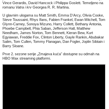
Vince Gerardis, David Hancock i Philippa Goslett. Temeljeno na
romanu
Vatra i krv
Georgea R. R. Martina.
U glavnim ulogama su Matt Smith, Emma D'Arcy, Olivia Cooke,
Steve Toussaint, Rhys Ifans, Fabien Frankel, Ewan Mitchell, Tom
Glynn-Carney, Sonoya Mizuno, Harry Collett, Bethany Antonia,
Phoebe Campbell, Phia Saban, Jefferson Hall, Matthew
Needham, James Norton, Tom Bennett, Kieran Bew, Kurt
Egyiawan, Freddie Fox, Clinton Liberty, Gayle Rankin, Abubakar
Salim, Tom Cullen, Tommy Flanagan, Dan Fogler, Joplin Sibtain i
Barry Sloane.
Prve 2. sezone serije „Zmajeva kuća" dostupne su odmah na
HBO Max
streaming platformi.