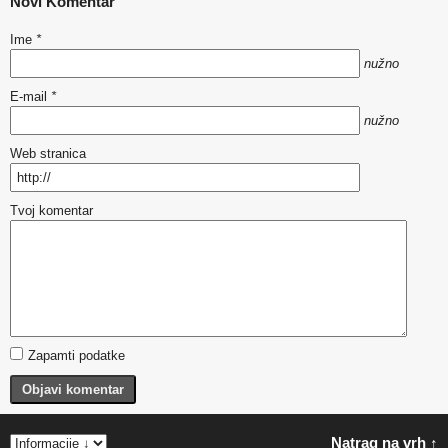
Novi Komentar
Ime
*
nužno
E-mail
*
nužno
Web stranica
Tvoj komentar
Zapamti podatke
Objavi komentar
Natrag na vrh ↑