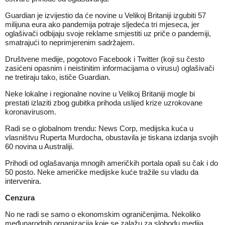
Guardian je izvijestio da će novine u Velikoj Britaniji izgubiti 57
milijuna eura ako pandemija potraje sljedeća tri mjeseca, jer
oglašivači odbijaju svoje reklame smjestiti uz priče o pandemiji,
smatrajući to neprimjerenim sadržajem.
Društvene medije, pogotovo Facebook i Twitter (koji su često
zasićeni opasnim i neistinitim informacijama o virusu) oglašivači
ne tretiraju tako, ističe Guardian.
Neke lokalne i regionalne novine u Velikoj Britaniji mogle bi
prestati izlaziti zbog gubitka prihoda uslijed krize uzrokovane
koronavirusom.
Radi se o globalnom trendu: News Corp, medijska kuća u
vlasništvu Ruperta Murdocha, obustavila je tiskana izdanja svojih
60 novina u Australiji.
Prihodi od oglašavanja mnogih američkih portala opali su čak i do
50 posto. Neke američke medijske kuće tražile su vladu da
intervenira.
Cenzura
No ne radi se samo o ekonomskim ograničenjima. Nekoliko
međunarodnih organizacija koje se zalažu za slobodu medija