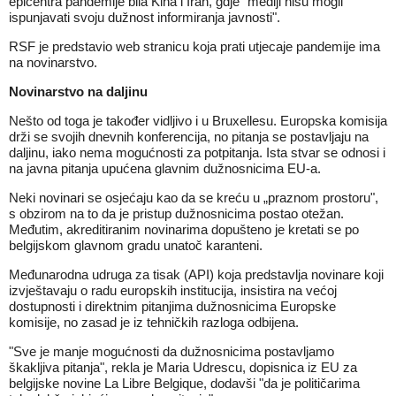
epicentra pandemije bila Kina i Iran, gdje "mediji nisu mogli
ispunjavati svoju dužnost informiranja javnosti".
RSF je predstavio web stranicu koja prati utjecaje pandemije ima
na novinarstvo.
Novinarstvo na daljinu
Nešto od toga je također vidljivo i u Bruxellesu. Europska komisija
drži se svojih dnevnih konferencija, no pitanja se postavljaju na
daljinu, iako nema mogućnosti za potpitanja. Ista stvar se odnosi i
na javna pitanja upućena glavnim dužnosnicima EU-a.
Neki novinari se osjećaju kao da se kreću u „praznom prostoru",
s obzirom na to da je pristup dužnosnicima postao otežan.
Međutim, akreditiranim novinarima dopušteno je kretati se po
belgijskom glavnom gradu unatoč karanteni.
Međunarodna udruga za tisak (API) koja predstavlja novinare koji
izvještavaju o radu europskih institucija, insistira na većoj
dostupnosti i direktnim pitanjima dužnosnicima Europske
komisije, no zasad je iz tehničkih razloga odbijena.
"Sve je manje mogućnosti da dužnosnicima postavljamo
škakljiva pitanja", rekla je Maria Udrescu, dopisnica iz EU za
belgijske novine La Libre Belgique, dodavši "da je političarima