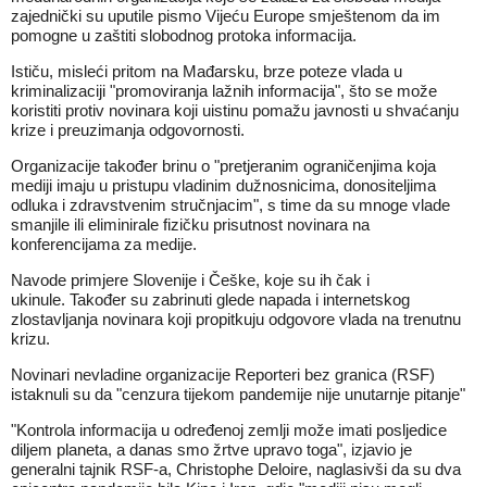
zajednički su uputile pismo Vijeću Europe smještenom da im
pomogne u zaštiti slobodnog protoka informacija.
Ističu, misleći pritom na Mađarsku, brze poteze vlada u
kriminalizaciji "promoviranja lažnih informacija", što se može
koristiti protiv novinara koji uistinu pomažu javnosti u shvaćanju
krize i preuzimanja odgovornosti.
Organizacije također brinu o "pretjeranim ograničenjima koja
mediji imaju u pristupu vladinim dužnosnicima, donositeljima
odluka i zdravstvenim stručnjacim", s time da su mnoge vlade
smanjile ili eliminirale fizičku prisutnost novinara na
konferencijama za medije.
Navode primjere Slovenije i Češke, koje su ih čak i
ukinule. Također su zabrinuti glede napada i internetskog
zlostavljanja novinara koji propitkuju odgovore vlada na trenutnu
krizu.
Novinari nevladine organizacije Reporteri bez granica (RSF)
istaknuli su da "cenzura tijekom pandemije nije unutarnje pitanje"
"Kontrola informacija u određenoj zemlji može imati posljedice
diljem planeta, a danas smo žrtve upravo toga", izjavio je
generalni tajnik RSF-a, Christophe Deloire, naglasivši da su dva