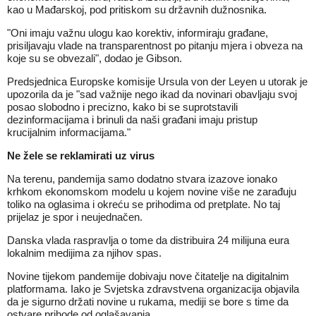
kao u Mađarskoj, pod pritiskom su državnih dužnosnika.
"Oni imaju važnu ulogu kao korektiv, informiraju građane,
prisiljavaju vlade na transparentnost po pitanju mjera i obveza na
koje su se obvezali", dodao je Gibson.
Predsjednica Europske komisije Ursula von der Leyen u utorak je
upozorila da je "sad važnije nego ikad da novinari obavljaju svoj
posao slobodno i precizno, kako bi se suprotstavili
dezinformacijama i brinuli da naši građani imaju pristup
krucijalnim informacijama."
Ne žele se reklamirati uz virus
Na terenu, pandemija samo dodatno stvara izazove ionako
krhkom ekonomskom modelu u kojem novine više ne zarađuju
toliko na oglasima i okreću se prihodima od pretplate. No taj
prijelaz je spor i neujednačen.
Danska vlada raspravlja o tome da distribuira 24 milijuna eura
lokalnim medijima za njihov spas.
Novine tijekom pandemije dobivaju nove čitatelje na digitalnim
platformama. Iako je Svjetska zdravstvena organizacija objavila
da je sigurno držati novine u rukama, mediji se bore s time da
ostvare prihode od oglašavanja.