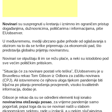
Novinari
su suspregnuti u kretanju i iznimno im ograničen pristup
događanjima, dužnosnicima, političarima i informacijama, piše
EUobserver.
U međuvremenu, mediji ubrzano gube prihode od oglašavanja s
obzirom na to da se tvrtke pripremaju za ekonomski pad, što
predstavlja globalnu prijetnju novinarstvu.
Novinari se otpuštaju ili im se režu plaće, a neki su istodobno pod
sve većim političkim pritiskom.
"Situacija će za novinare postati vrlo teška", EUobserveru je u
Bruxellesu rekao Tom Gibson iz Odbora za zaštitu novinara
(CPJ). Ali istovremeno će njihova uloga tijekom pandemije biti
ključna po pitanju prenošenja provjerenih, visoko kvalitetnih
informacija, dodao je.
Gibson je rekao da su se određeni elementi koji ionako
novinarima otežavaju posao
, za vrijeme pandemije samo
pogoršali, poput toga da su se novinari našli u slabom
ekonomskom sektoru, rade u izolaciji, a u nekim slučajevima,