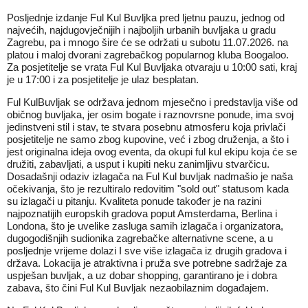
Posljednje izdanje Ful Kul Buvljka pred ljetnu pauzu, jednog od
najvećih, najdugovječnijih i najboljih urbanih buvljaka u gradu
Zagrebu, pa i mnogo šire će se održati u subotu 11.07.2026. na
platou i maloj dvorani zagrebačkog popularnog kluba Boogaloo.
Za posjetitelje se vrata Ful Kul Buvljaka otvaraju u 10:00 sati, kraj
je u 17:00 i za posjetitelje je ulaz besplatan.
Ful KulBuvljak se održava jednom mjesečno i predstavlja više od
običnog buvljaka, jer osim bogate i raznovrsne ponude, ima svoj
jedinstveni stil i stav, te stvara posebnu atmosferu koja privlači
posjetitelje ne samo zbog kupovine, već i zbog druženja, a što i
jest originalna ideja ovog eventa, da okupi ful kul ekipu koja će se
družiti, zabavljati, a usput i kupiti neku zanimljivu stvarčicu.
Dosadašnji odaziv izlagača na Ful Kul buvljak nadmašio je naša
očekivanja, što je rezultiralo redovitim "sold out" statusom kada
su izlagači u pitanju. Kvaliteta ponude također je na razini
najpoznatijih europskih gradova poput Amsterdama, Berlina i
Londona, što je uvelike zasluga samih izlagača i organizatora,
dugogodišnjih sudionika zagrebačke alternativne scene, a u
posljednje vrijeme dolazi I sve više izlagača iz drugih gradova i
država. Lokacija je atraktivna i pruža sve potrebne sadržaje za
uspješan buvljak, a uz dobar shopping, garantirano je i dobra
zabava, što čini Ful Kul Buvljak nezaobilaznim događajem.