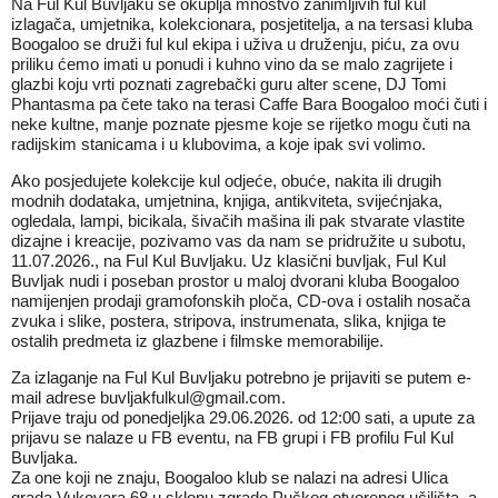
Na Ful Kul Buvljaku se okuplja mnoštvo zanimljivih ful kul
izlagača, umjetnika, kolekcionara, posjetitelja, a na tersasi kluba
Boogaloo se druži ful kul ekipa i uživa u druženju, piću, za ovu
priliku ćemo imati u ponudi i kuhno vino da se malo zagrijete i
glazbi koju vrti poznati zagrebački guru alter scene, DJ Tomi
Phantasma pa čete tako na terasi Caffe Bara Boogaloo moći čuti i
neke kultne, manje poznate pjesme koje se rijetko mogu čuti na
radijskim stanicama i u klubovima, a koje ipak svi volimo.
Ako posjedujete kolekcije kul odjeće, obuće, nakita ili drugih
modnih dodataka, umjetnina, knjiga, antikviteta, svijećnjaka,
ogledala, lampi, bicikala, šivačih mašina ili pak stvarate vlastite
dizajne i kreacije, pozivamo vas da nam se pridružite u subotu,
11.07.2026., na Ful Kul Buvljaku. Uz klasični buvljak, Ful Kul
Buvljak nudi i poseban prostor u maloj dvorani kluba Boogaloo
namijenjen prodaji gramofonskih ploča, CD-ova i ostalih nosača
zvuka i slike, postera, stripova, instrumenata, slika, knjiga te
ostalih predmeta iz glazbene i filmske memorabilije.
Za izlaganje na Ful Kul Buvljaku potrebno je prijaviti se putem e-
mail adrese
buvljakfulkul@gmail.com
.
Prijave traju od ponedjeljka 29.06.2026. od 12:00 sati, a upute za
prijavu se nalaze u FB eventu, na FB grupi i FB profilu Ful Kul
Buvljaka.
Za one koji ne znaju, Boogaloo klub se nalazi na adresi Ulica
grada Vukovara 68 u sklopu zgrade Pučkog otvorenog učilišta, a