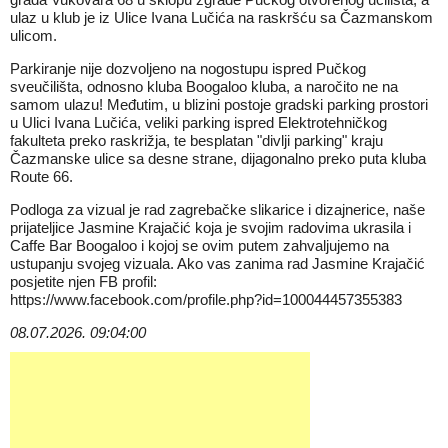
ulaz u klub je iz Ulice Ivana Lučića na raskršću sa Čazmanskom
ulicom.
Parkiranje nije dozvoljeno na nogostupu ispred Pučkog
sveučilišta, odnosno kluba Boogaloo kluba, a naročito ne na
samom ulazu! Međutim, u blizini postoje gradski parking prostori
u Ulici Ivana Lučića, veliki parking ispred Elektrotehničkog
fakulteta preko raskrižja, te besplatan "divlji parking" kraju
Čazmanske ulice sa desne strane, dijagonalno preko puta kluba
Route 66.
Podloga za vizual je rad zagrebačke slikarice i dizajnerice, naše
prijateljice Jasmine Krajačić koja je svojim radovima ukrasila i
Caffe Bar Boogaloo i kojoj se ovim putem zahvaljujemo na
ustupanju svojeg vizuala. Ako vas zanima rad Jasmine Krajačić
posjetite njen FB profil:
https://www.facebook.com/profile.php?id=100044457355383
08.07.2026. 09:04:00