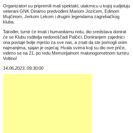
Organizatori su pripremili mali spektakl, utakmicu u kojoj sudjeluju
veterani GNK Dinamo predvođeni Mariom Jozićem, Edinom
Mujčinom, Jerkom Lekom i drugim legendama zagrebačkog
kluba.
Također, turnir će imati i humanitarnu notu, dio sredstava donirat
će se Klubu roditelja nedonoščadi Palčići. Doniranjem zajednici
ona postaje bolje mjesto za sve nas, a znati da ste pomogli onim
najmanjima, sjajan je osjećaj. Hvala svima koji su dio ove priče,
vidimo se na 21. po redu Memorijalnom malonogometnom turniru
Voltino!
14.06.2023. 09:30:00