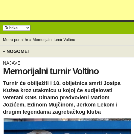
Metro-portal.hr
»
Memorijalni turnir Voltino
« NOGOMET
NAJAVE
Memorijalni turnir Voltino
Turnir će obilježiti i 10. obljetnica smrti Josipa
Kužea kroz utakmicu u kojoj će sudjelovati
veterani GNK Dinamo predvođeni Mariom
Jozićem, Edinom Mujčinom, Jerkom Lekom i
drugim legendama zagrebačkog kluba