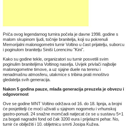
Priča ovog legendarnog turnira počela je davne 1998. godine s
malom skupinom ljudi, točnije branitelja, koji su pokrenuli
Memorijalni malonogometni turnir Voltino u čast prijatelju, suborcu
i poginulom branitelju Siniši Lorencinu "Kini".
Kako su godine tekle, organizatori su turnir posvetili svim
poginulim braniteljima Voltinog naselja. Uvijek privlači najbolje
malonogometne timove, a uz sjajne duele na terenu i
nenadmašnu atmosferu, utakmice s tribina prati mnoštvo
gledatelja svih generacija.
Nakon 5 godina pauze, mlađa generacija preuzela je obvezu i
odgovornost
Ove se godine MNT Voltino održava od 16. do 18. lipnja, a brojni
će posjetitelji će moći uživati u sjajnom nogometu i vrhunskoj
gastro-ponudi. 24 snažne momčadi natjecat će se u sustavu 5+1
za bogati nagradni fond od čak 3200 eura i prijelazni pehar. No,
turnir će obilježiti i 10. obljetnicu smrti Josipa Kužea.