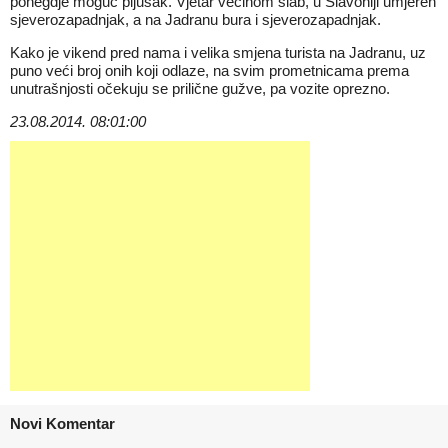
ponegdje moguć pljusak. Vjetar većinom slab, u Slavoniji umjeren
sjeverozapadnjak, a na Jadranu bura i sjeverozapadnjak.
Kako je vikend pred nama i velika smjena turista na Jadranu, uz
puno veći broj onih koji odlaze, na svim prometnicama prema
unutrašnjosti očekuju se prilične gužve, pa vozite oprezno.
23.08.2014. 08:01:00
Novi Komentar