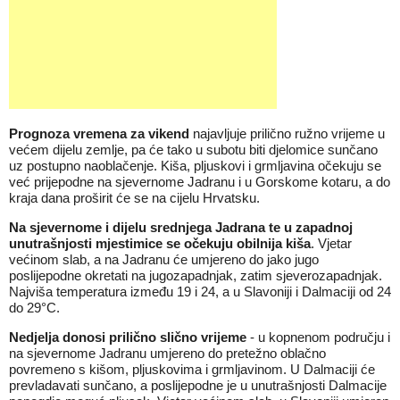
Prognoza vremena za vikend
najavljuje prilično ružno vrijeme u
većem dijelu zemlje, pa će tako u subotu biti djelomice sunčano
uz postupno naoblačenje. Kiša, pljuskovi i grmljavina očekuju se
već prijepodne na sjevernome Jadranu i u Gorskome kotaru, a do
kraja dana proširit će se na cijelu Hrvatsku.
Na sjevernome i dijelu srednjega Jadrana te u zapadnoj
unutrašnjosti mjestimice se očekuju obilnija kiša
. Vjetar
većinom slab, a na Jadranu će umjereno do jako jugo
poslijepodne okretati na jugozapadnjak, zatim sjeverozapadnjak.
Najviša temperatura između 19 i 24, a u Slavoniji i Dalmaciji od 24
do 29°C.
Nedjelja donosi prilično slično vrijeme
- u kopnenom području i
na sjevernome Jadranu umjereno do pretežno oblačno
povremeno s kišom, pljuskovima i grmljavinom. U Dalmaciji će
prevladavati sunčano, a poslijepodne je u unutrašnjosti Dalmacije