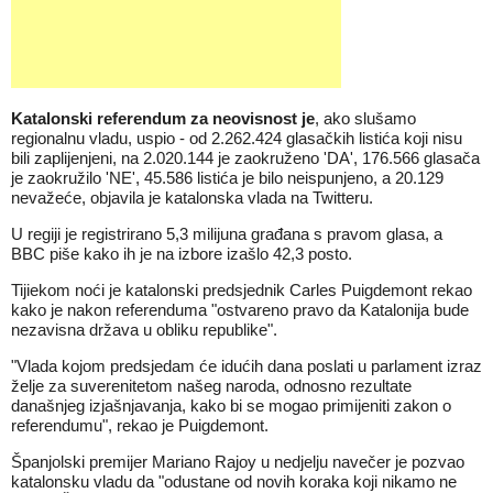
Katalonski referendum za neovisnost je
, ako slušamo
regionalnu vladu, uspio - od 2.262.424 glasačkih listića koji nisu
bili zaplijenjeni, na 2.020.144 je zaokruženo 'DA', 176.566 glasača
je zaokružilo 'NE', 45.586 listića je bilo neispunjeno, a 20.129
nevažeće, objavila je katalonska vlada na Twitteru.
U regiji je registrirano 5,3 milijuna građana s pravom glasa, a
BBC piše kako ih je na izbore izašlo 42,3 posto.
Tijiekom noći je katalonski predsjednik Carles Puigdemont rekao
kako je nakon referenduma "ostvareno pravo da Katalonija bude
nezavisna država u obliku republike".
"Vlada kojom predsjedam će idućih dana poslati u parlament izraz
želje za suverenitetom našeg naroda, odnosno rezultate
današnjeg izjašnjavanja, kako bi se mogao primijeniti zakon o
referendumu", rekao je Puigdemont.
Španjolski premijer Mariano Rajoy u nedjelju navečer je pozvao
katalonsku vladu da "odustane od novih koraka koji nikamo ne