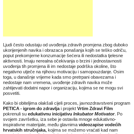
Ljudi često odustaju od uvođenja zdravih promjena zbog duboko
ukorijenjenih navika i obrazaca ponašanja kojih se teško odriču,
poput prekomjerne konzumacije šećera ili nedostatka tjelesne
aktivnosti. Imaju nerealna očekivanja o brzini i jednostavnosti
uvođenja tih promjena ili im nedostaje podrška okoline, što
negativno utječe na njihovu motivaciju i samopouzdanje. Osim
toga, u današnje vrijeme kada smo pretrpani obavezama i
nedostaje nam vremena, uvođenje zdravih navika može
zahtijevati dodatni napor i organizaciju, kojima se ne mogu svi
posvetiti.
Kako bi obiteljima olakšali cijeli proces, javnozdravstveni program
PETICA - igrom do zdravlja
i projekt
Vrtim Zdravi Film
pokrenuli su
edukativnu inicijativu
Inkubator Motivator
. Po
svojem završetku, iza sebe je ostavila mnoge edukativno-
inspirativne materijale, među glavnima
videozapise vodećih
hrvatskih stručnjaka,
kojima se možemo vraćati kad nam