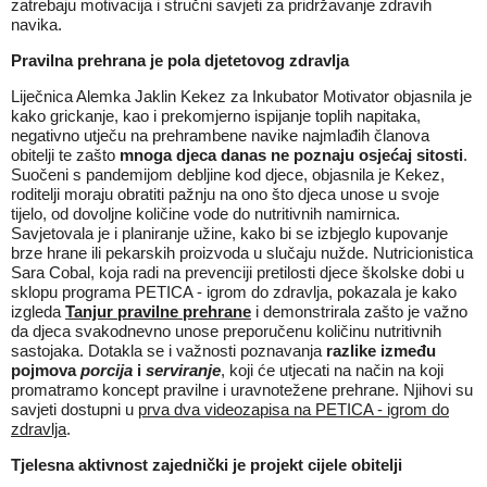
zatrebaju motivacija i stručni savjeti za pridržavanje zdravih
navika.
Pravilna prehrana je pola djetetovog zdravlja
Liječnica Alemka Jaklin Kekez za Inkubator Motivator objasnila je
kako grickanje, kao i prekomjerno ispijanje toplih napitaka,
negativno utječu na prehrambene navike najmlađih članova
obitelji te zašto
mnoga djeca danas ne poznaju osjećaj sitosti
.
Suočeni s pandemijom debljine kod djece, objasnila je Kekez,
roditelji moraju obratiti pažnju na ono što djeca unose u svoje
tijelo, od dovoljne količine vode do nutritivnih namirnica.
Savjetovala je i planiranje užine, kako bi se izbjeglo kupovanje
brze hrane ili pekarskih proizvoda u slučaju nužde. Nutricionistica
Sara Cobal, koja radi na prevenciji pretilosti djece školske dobi u
sklopu programa PETICA - igrom do zdravlja, pokazala je kako
izgleda
Tanjur pravilne prehrane
i demonstrirala zašto je važno
da djeca svakodnevno unose preporučenu količinu nutritivnih
sastojaka. Dotakla se i važnosti poznavanja
razlike između
pojmova
porcija
i
serviranje
, koji će utjecati na način na koji
promatramo koncept pravilne i uravnotežene prehrane. Njihovi su
savjeti dostupni u
prva dva videozapisa na PETICA - igrom do
zdravlja
.
Tjelesna aktivnost zajednički je projekt cijele obitelji