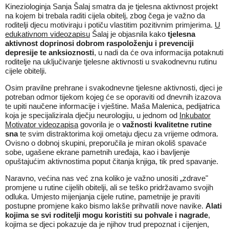
Kineziologinja Sanja Šalaj smatra da je tjelesna aktivnost projekt
na kojem bi trebala raditi cijela obitelj, zbog čega je važno da
roditelji djecu motiviraju i potiču vlastitim pozitivnim primjerima.
U
edukativnom videozapisu
Šalaj je objasnila kako
tjelesna
aktivnost doprinosi dobrom raspoloženju i prevenciji
depresije te anksioznosti
, u nadi da će ova informacija potaknuti
roditelje na uključivanje tjelesne aktivnosti u svakodnevnu rutinu
cijele obitelji.
Osim pravilne prehrane i svakodnevne tjelesne aktivnosti, djeci je
potreban odmor tijekom kojeg će se oporaviti od dnevnih izazova
te upiti naučene informacije i vještine. Maša Malenica, pedijatrica
koja je specijalizirala dječju neurologiju, u jednom od
Inkubator
Motivator videozapisa
govorila je o
važnosti kvalitetne rutine
sna
te svim distraktorima koji ometaju djecu za vrijeme odmora.
Ovisno o dobnoj skupini, preporučila je miran okoliš spavaće
sobe, ugašene ekrane pametnih uređaja, kao i bavljenje
opuštajućim aktivnostima poput čitanja knjiga, tik pred spavanje.
Naravno, većina nas već zna koliko je važno unositi „zdrave"
promjene u rutine cijelih obitelji, ali se teško pridržavamo svojih
odluka. Umjesto mijenjanja cijele rutine, pametnije je praviti
postupne promjene kako bismo lakše prihvatili nove navike.
Alati
kojima se svi roditelji mogu koristiti su pohvale i nagrade
,
kojima se djeci pokazuje da je njihov trud prepoznat i cijenjen,