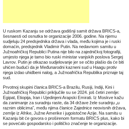
U ruskom Kazanju se održava godišnji samit država BRICS-a,
šesnaesti od osnutka te organizacije 2006. godine. Na njemu
sudjeluju 24 predsjednika država i vlada, među kojima je i ruski
domaćin, predsjednik Vladimir Putin. Na nedavnom samitu u
Južnoafričkoj Republici Putina nije bilo na zajedničkoj fotografiji,
umjesto njega je tamo bio ruski ministar vanjskih poslova Sergej
Lavrov. Putin je otkazao sudjelovanje jer se očito plašio da će biti
uhićen budući da je Međunarodni kazneni sud u Haagu protiv
njega izdao uhidbeni nalog, a Južnoafrička Republika priznaje taj
sud.
Prvotnoj skupini članica BRICS-a Brazilu, Rusiji, Indiji, Kini i
Južnoafričkoj Republici priključile su se 2024. još četiri zemlje:
Egipat, Etiopija, Iran i Ujedinjeni Arapski Emirati. Iz Moskve kažu
da zanimanje za suradnju raste, da 34 države žele suradnju „u
raznim oblicima", među njima članice Zajednice neovisnih država,
zemlje iz Afrike, Južne Amerike i jugoistočne Azije. Na samitu u
Kazanju bit će govora o proširenom formatu BRICS plus, kako bi
se povećalo gospodarsko i političko značenje te organizacije.