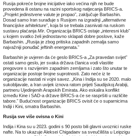
Rusija pokreće brojne inicijative iako većina njih ne bude
provedena ili ostanu na razini sportskog natjecanja BRICS-a.
„Projekt jedinstvene valute je propao", zaključuje Barbashin.
Dosad samo Iran surađuje s Rusijom na izgradnji „alternativne
financijske arhitekture", koja bi se trebala zasnivati na ruskom
sustavu plaćanja
Mir
. Organizacija BRICS ostaje „interesni klub"
u kojem svatko želi jednostavno sklapati dobre poslove, kaže
Barbashin. „Rusija je zbog pritiska zapadnih zemalja samo
najvažniji ponuđač jeftinih energenata."
Barbashin je uvjeren da će geslo BRICS-a „Za pravedan svijet"
ostati samo geslo, jer svaka država članica vodi vlastite
pregovore s razvijenim zapadnim zemljama i zato što unutar te
organizacije postoje brojne suprotnosti. Zato neće iz te
organizacije nastati ni vojni savez. „Kina i Indija su se 2020. malo
sukobljavale, a Iran uvijek iznova ratom prijeti Saudijskoj Arabiji,
partneru Ujedinjenih Arapskih Emirata. Ako eskalira konflikt
između Kine i SAD-a države BRICS-a će se raspršiti u različite
tabore." Budućnost organizacije BRICS ovisit će o suparnicima
Indiji i Kini, smatra Barbashin.
Rusija sve više ovisna o Kini
Indija i Kina su u 2023. godini s 90 posto bili glavni uvoznici ruske
nafte. Na to ukazuje Aleksei Chigadaev sa sveučilišta u Leipzigu