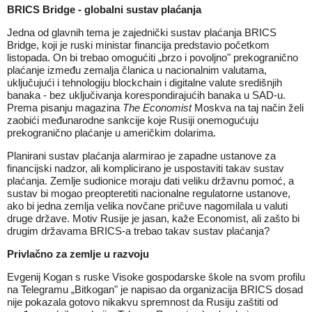
BRICS Bridge - globalni sustav plaćanja
Jedna od glavnih tema je zajednički sustav plaćanja BRICS
Bridge, koji je ruski ministar financija predstavio početkom
listopada. On bi trebao omogućiti „brzo i povoljno" prekogranično
plaćanje između zemalja članica u nacionalnim valutama,
uključujući i tehnologiju blockchain i digitalne valute središnjih
banaka - bez uključivanja korespondirajućih banaka u SAD-u.
Prema pisanju magazina
The Economist
Moskva na taj način želi
zaobići međunarodne sankcije koje Rusiji onemogućuju
prekogranično plaćanje u američkim dolarima.
Planirani sustav plaćanja alarmirao je zapadne ustanove za
financijski nadzor, ali komplicirano je uspostaviti takav sustav
plaćanja. Zemlje sudionice moraju dati veliku državnu pomoć, a
sustav bi mogao preopteretiti nacionalne regulatorne ustanove,
ako bi jedna zemlja velika novčane pričuve nagomilala u valuti
druge države. Motiv Rusije je jasan, kaže Economist, ali zašto bi
drugim državama BRICS-a trebao takav sustav plaćanja?
Privlačno za zemlje u razvoju
Evgenij Kogan s ruske Visoke gospodarske škole na svom profilu
na Telegramu „Bitkogan" je napisao da organizacija BRICS dosad
nije pokazala gotovo nikakvu spremnost da Rusiju zaštiti od