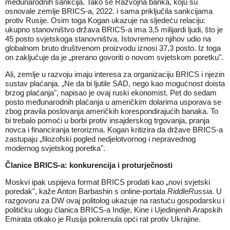
međunarodnih sankcija. Tako se Razvojna banka, koju su
osnovale zemlje BRICS-a, 2022. i sama priključila sankcijama
protiv Rusije. Osim toga Kogan ukazuje na sljedeću relaciju:
ukupno stanovništvo država BRICS-a ima 3,5 milijardi ljudi, što je
45 posto svjetskoga stanovništva. Istovremeno njihov udio na
globalnom bruto društvenom proizvodu iznosi 37,3 posto. Iz toga
on zaključuje da je „prerano govoriti o novom svjetskom poretku".
Ali, zemlje u razvoju imaju interesa za organizaciju BRICS i njezin
sustav plaćanja. „Ne da bi ljutile SAD, nego kao mogućnost doista
brzog plaćanja", napisao je ovaj ruski ekonomist. Pet do sedam
posto međunarodnih plaćanja u američkim dolarima usporava se
zbog pravila poslovanja američkih korespondirajućih banaka. To
bi trebalo pomoći u borbi protiv insajderskog trgovanja, pranja
novca i financiranja terorizma. Kogan kritizira da države BRICS-a
zastupaju „filozofski pogled nedjelotvornog i nepravednog
modernog svjetskog poretka".
Članice BRICS-a: konkurencija i proturječnosti
Moskvi ipak uspijeva format BRICS prodati kao „novi svjetski
poredak", kaže Anton Barbashin s online-portala
RiddleRussia
. U
razgovoru za DW ovaj politolog ukazuje na rastuću gospodarsku i
političku ulogu članica BRICS-a Indije, Kine i Ujedinjenih Arapskih
Emirata otkako je Rusija pokrenula opći rat protiv Ukrajine.