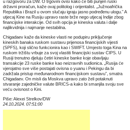
u razgovoru za DW. O trgovini ovisi kako će biti punjen ruski
državni proračun, kaže ovaj politolog i orijentalist. „Južnoafrička
Republika i Brazil u ovom slučaju igraju jasno podređenu ulogu." A
utjecaj Kine na Rusiju upravo raste brže nego utjecaj Indije zbog
financijske interakcije. Od svih opcija je kineska valuta i dalje
najlikvidnija i najmanje nestabilna.
Chigadaev kaže da kineske vlasti ne podupiru priključenje
kineskih banaka ruskom sustavu prijenosa financijskih vijesti
(SPFS), koji slično funkcionira kao i SWIFT. Umjesto toga Kina na
ruskom tržištu vrbuje za svoj vlastiti financijski sustav CIPS. U
Rusiji trenutno djeluju četiri kineske banke koje obavljaju
transakcije 23 ruske banke kao neizravnih sudionica. „Rusija će
vjerojatno sve više postajati ovisna o yuanu i Pekingu da bi
zadržala pristup međunarodnom financijskom sustavu", smatra
Chigadaev. On misli da Moskva upravo zato želi potaknuti
stvaranje zajedničke valute BRICS-a kako bi smanjila svoju sve
veću ovisnost o Kini.
Piše: Alexei Strelkov/DW
24.10.2024. 07:51:00