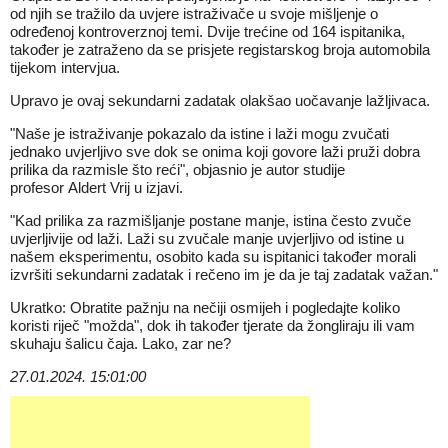
od njih se tražilo da uvjere istraživače u svoje mišljenje o
određenoj kontroverznoj temi. Dvije trećine od 164 ispitanika,
također je zatraženo da se prisjete registarskog broja automobila
tijekom intervjua.
Upravo je ovaj sekundarni zadatak olakšao uočavanje lažljivaca.
"Naše je istraživanje pokazalo da istine i laži mogu zvučati
jednako uvjerljivo sve dok se onima koji govore laži pruži dobra
prilika da razmisle što reći", objasnio je autor studije
profesor Aldert Vrij u izjavi.
"Kad prilika za razmišljanje postane manje, istina često zvuče
uvjerljivije od laži. Laži su zvučale manje uvjerljivo od istine u
našem eksperimentu, osobito kada su ispitanici također morali
izvršiti sekundarni zadatak i rečeno im je da je taj zadatak važan."
Ukratko: Obratite pažnju na nečiji osmijeh i pogledajte koliko
koristi riječ "možda", dok ih također tjerate da žongliraju ili vam
skuhaju šalicu čaja. Lako, zar ne?
27.01.2024. 15:01:00