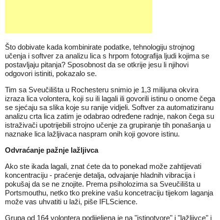
Što dobivate kada kombinirate podatke, tehnologiju strojnog
učenja i softver za analizu lica s hrpom fotografija ljudi kojima se
postavljaju pitanja? Sposobnost da se otkrije jesu li njihovi
odgovori istiniti, pokazalo se.
Tim sa Sveučilišta u Rochesteru snimio je 1,3 milijuna okvira
izraza lica volontera, koji su ili lagali ili govorili istinu o onome čega
se sjećaju sa slika koje su ranije vidjeli. Softver za automatiziranu
analizu crta lica zatim je odabrao određene radnje, nakon čega su
istraživači upotrijebili strojno učenje za grupiranje tih ponašanja u
naznake lica lažljivaca naspram onih koji govore istinu.
Odvraćanje pažnje lažljivca
Ako ste ikada lagali, znat ćete da to ponekad može zahtijevati
koncentraciju - praćenje detalja, odvajanje hladnih vibracija i
pokušaj da se ne znojite. Prema psiholozima sa Sveučilišta u
Portsmouthu, netko tko prekine vašu koncetraciju tijekom laganja
može vas uhvatiti u laži, piše IFLScience.
Grupa od 164 volontera podijeljena je na "istinotvore" i "lažljivce" i