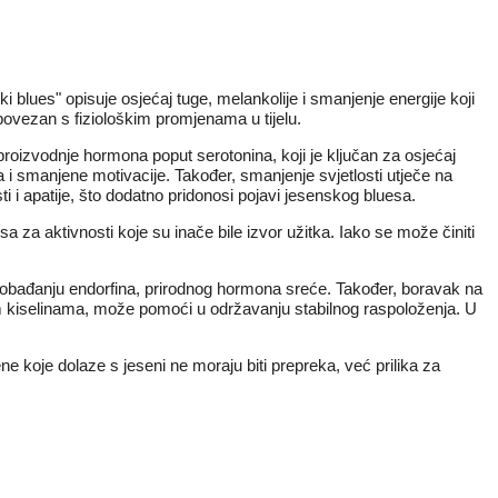
blues" opisuje osjećaj tuge, melankolije i smanjenje energije koji
povezan s fiziološkim promjenama u tijelu.
roizvodnje hormona poput serotonina, koji je ključan za osjećaj
 i smanjene motivacije. Također, smanjenje svjetlosti utječe na
 i apatije, što dodatno pridonosi pojavi jesenskog bluesa.
za aktivnosti koje su inače bile izvor užitka. Iako se može činiti
oslobađanju endorfina, prirodnog hormona sreće. Također, boravak na
 kiselinama, može pomoći u održavanju stabilnog raspoloženja. U
e koje dolaze s jeseni ne moraju biti prepreka, već prilika za