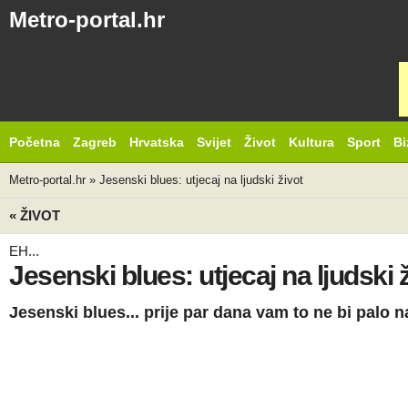
Metro-portal.hr
Početna
Zagreb
Hrvatska
Svijet
Život
Kultura
Sport
Bi
Metro-portal.hr
»
Jesenski blues: utjecaj na ljudski život
« ŽIVOT
EH...
Jesenski blues: utjecaj na ljudski 
Jesenski blues... prije par dana vam to ne bi palo 