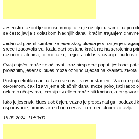
Jesensko razdoblje donosi promjene koje ne utječu samo na prirodu, 
se često javlja s dolaskom hladnijih dana i kraćim trajanjem dnevne
Jedan od glavnih čimbenika jesenskog bluesa je smanjenje izlaganja 
sreće i zadovoljstva. Kada dani postanu kraći, razina serotonina pr
razinu melatonina, hormona koji regulira ciklus spavanja i budnosti
Ovaj osjećaj može se očitovati kroz simptome poput tjeskobe, poteš
prolaznim, jesenski blues može ozbiljno utjecati na kvalitetu života,
Postoji nekoliko načina kako se nositi s ovim stanjem. Važno je po
otvorenom, čak i za vrijeme oblačnih dana, može poboljšati raspo
nekim slučajevima, terapija svjetlom može biti korisna, a razgovo
Iako je jesenski blues uobičajen, važno je prepoznati ga i poduzeti 
usporavanje, promišljanje i brigu o vlastitom mentalnom zdravlju.
15.09.2024. 11:53:00