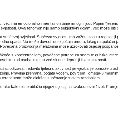
već i na emocionalno i mentalno stanje mnogih ljudi. Pojam "jesenski 
 svjetlosti. Ovaj fenomen nije samo subjektivni dojam, već može biti 
sunčevoj svjetlosti. Sunčeva svjetlost ima važnu ulogu u regulaciji p
irodno opada, što može dovesti do osjećaja umora, lošeg raspoloženja
. Povećana proizvodnja melatonina može uzrokovati osjećaj pospanosti
koća s koncentracijom, povećane potrebe za snom te gubitka interesa 
 osobito kod osoba koje su već sklone depresiji ili anksioznosti.
kušati održavati redovitu tjelesnu aktivnost jer vježbanje pomaže u 
loženje. Pravilna prehrana, bogata voćem, povrćem i omega-3 masnim
r s terapeutom može olakšati suočavanje s ovim razdobljem.
korake kako bi se ublažio njegov utjecaj na svakodnevni život. Promjen