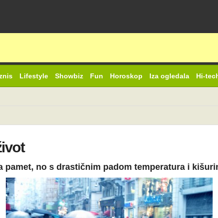
znis
Lifestyle
Showbiz
Fun
Horoskop
Iza ogledala
Hi-tec
život
na pamet, no s drastičnim padom temperatura i kišuri