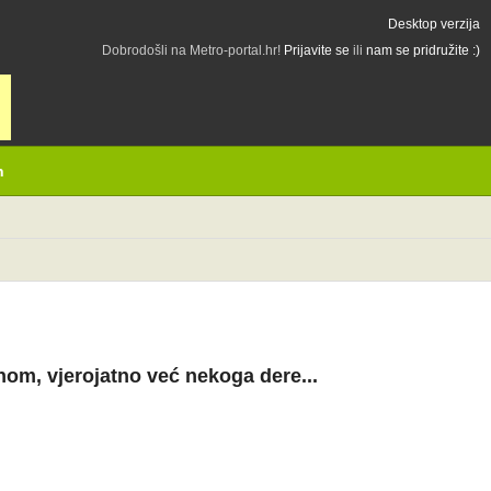
Desktop verzija
Dobrodošli na Metro-portal.hr!
Prijavite se
ili
nam se pridružite :)
h
nom, vjerojatno već nekoga dere...