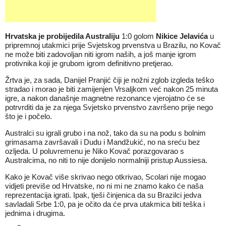
Hrvatska je probijedila Australiju
1:0 golom
Nikice Jelavića
u
pripremnoj utakmici prije Svjetskog prvenstva u Brazilu, no Kovač
ne može biti zadovoljan niti igrom naših, a još manje igrom
protivnika koji je grubom igrom definitivno pretjerao.
Žrtva je, za sada, Danijel Pranjić čiji je nožni zglob izgleda teško
stradao i morao je biti zamijenjen Vrsaljkom već nakon 25 minuta
igre, a nakon današnje magnetne rezonance vjerojatno će se
potrvrditi da je za njega Svjetsko prvenstvo završeno prije nego
što je i počelo.
Australci su igrali grubo i na nož, tako da su na podu s bolnim
grimasama završavali i Dudu i Mandžukić, no na sreću bez
ozljeda. U poluvremenu je Niko Kovač porazgovarao s
Australcima, no niti to nije donijelo normalniji pristup Aussiesa.
Kako je Kovač više skrivao nego otkrivao, Scolari nije mogao
vidjeti previše od Hrvatske, no ni mi ne znamo kako će naša
reprezentacija igrati. Ipak, tješi činjenica da su Brazilci jedva
savladali Srbe 1:0, pa je očito da će prva utakmica biti teška i
jednima i drugima.