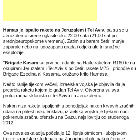
Hamas je ispalio rakete na Jeruzalem i Tel Aviv
, pa su se u
Jeruzalemu sirene oglasile oko 22.00 sata (21.00 sat po
srednjoeuropskome vremenu). Zatim su barem četiri munje
zaparale nebo na jugozapadu grada i odjeknule tri snažne
eksplozije.
"
Brigade Kasam
su prvi put udarile na Haifu raketom R160 te na
okupirani Jeruzalem i Tel Aviv s po četiri rakete M75", priopćile su
Brigade Ezedina al Kasama, oružano krilo Hamasa.
Nešto ranije tijekom večeri, izraelska vojska je objavila da je
presrela raketu kojom je gađan Tel Aviv. Otvorena su sva
protuzračna skloništa u Tel Avivu i u Jeruzalemu.
Nakon niza raketa ispaljenih u ponedjeljak nakon krvavih zračnih
udara na palestinsku enklavu, izraelska vojska je tijekom noći
pokrenula zračnu ofenzivu na Gazu, najsilovitiju od studenoga
2012.
Ova nova eskalacija počela je 12. lipnja otmicom i ubojstvom
trojice izraelskih studenata na Zapadnoj obali, nakon čega je