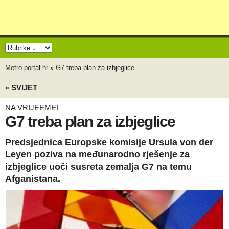
Metro-portal.hr
»
G7 treba plan za izbjeglice
« SVIJET
NA VRIJEEME!
G7 treba plan za izbjeglice
Predsjednica Europske komisije Ursula von der
Leyen poziva na međunarodno rješenje za
izbjeglice uoči susreta zemalja G7 na temu
Afganistana.