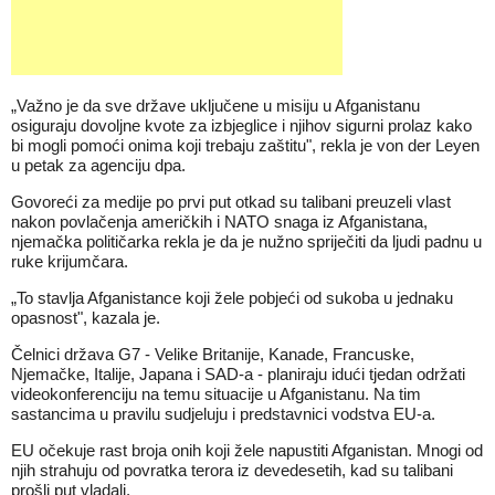
„Važno je da sve države uključene u misiju u Afganistanu
osiguraju dovoljne kvote za izbjeglice i njihov sigurni prolaz kako
bi mogli pomoći onima koji trebaju zaštitu", rekla je von der Leyen
u petak za agenciju dpa.
Govoreći za medije po prvi put otkad su talibani preuzeli vlast
nakon povlačenja američkih i NATO snaga iz Afganistana,
njemačka političarka rekla je da je nužno spriječiti da ljudi padnu u
ruke krijumčara.
„To stavlja Afganistance koji žele pobjeći od sukoba u jednaku
opasnost", kazala je.
Čelnici država G7 - Velike Britanije, Kanade, Francuske,
Njemačke, Italije, Japana i SAD-a - planiraju idući tjedan održati
videokonferenciju na temu situacije u Afganistanu. Na tim
sastancima u pravilu sudjeluju i predstavnici vodstva EU-a.
EU očekuje rast broja onih koji žele napustiti Afganistan. Mnogi od
njih strahuju od povratka terora iz devedesetih, kad su talibani
prošli put vladali.