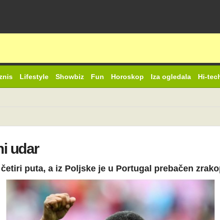
znis
Lifestyle
Showbiz
Fun
Horoskop
Iza ogledala
Hi-tec
i udar
 četiri puta, a iz Poljske je u Portugal prebačen zra