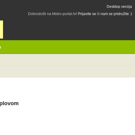
Desktop verzija
Dobrodošli na Metro-portal.hr!
Prijavite se
ili
nam se pridružite :)
h
koplovom