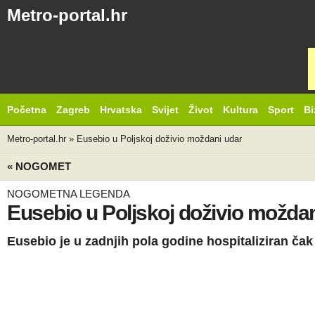
Metro-portal.hr
Početna
Zagreb
Hrvatska
Svijet
Život
Kultura
Sport
Bi
Metro-portal.hr
»
Eusebio u Poljskoj doživio moždani udar
« NOGOMET
NOGOMETNA LEGENDA
Eusebio u Poljskoj doživio moždan
Eusebio je u zadnjih pola godine hospitaliziran čak