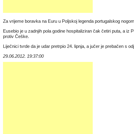
Za vrijeme boravka na Euru u Poljskoj legenda portugalskog nogometa
Eusebio je u zadnjih pola godine hospitaliziran čak četiri puta, a 
protiv Češke.
Liječnici tvrde da je udar pretrpio 24. lipnja, a jučer je prebačen s odje
29.06.2012. 19:37:00