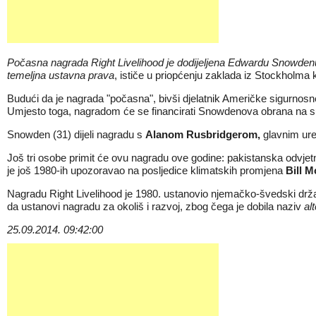
Počasna nagrada Right Livelihood je dodijeljena Edwardu Snowdenu 
temeljna ustavna prava
, ističe u priopćenju zaklada iz Stockholma 
Budući da je nagrada "počasna", bivši djelatnik Američke sigurnosn
Umjesto toga, nagradom će se financirati Snowdenova obrana na s
Snowden (31) dijeli nagradu s
Alanom Rusbridgerom,
glavnim ure
Još tri osobe primit će ovu nagradu ove godine: pakistanska odvjetni
je još 1980-ih upozoravao na posljedice klimatskih promjena
Bill 
Nagradu Right Livelihood je 1980. ustanovio njemačko-švedski drža
da ustanovi nagradu za okoliš i razvoj, zbog čega je dobila naziv
al
25.09.2014. 09:42:00