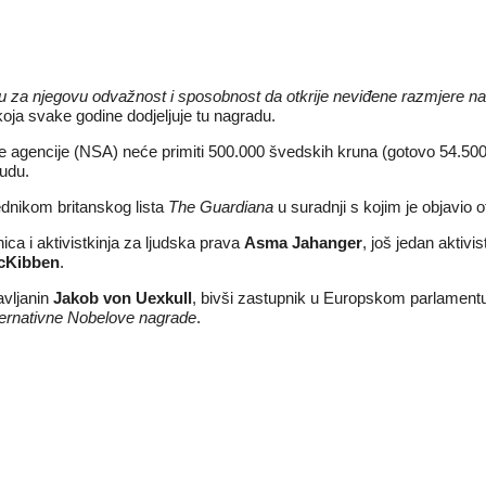
za njegovu odvažnost i sposobnost da otkrije neviđene razmjere nad
koja svake godine dodjeljuje tu nagradu.
e agencije (NSA) neće primiti 500.000 švedskih kruna (gotovo 54.500) 
udu.
dnikom britanskog lista
The Guardiana
u suradnji s kojim je objavio o
ca i aktivistkinja za ljudska prava
Asma Jahanger
, još jedan aktivi
McKibben
.
vljanin
Jakob von Uexkull
, bivši zastupnik u Europskom parlamentu
ternativne Nobelove nagrade
.