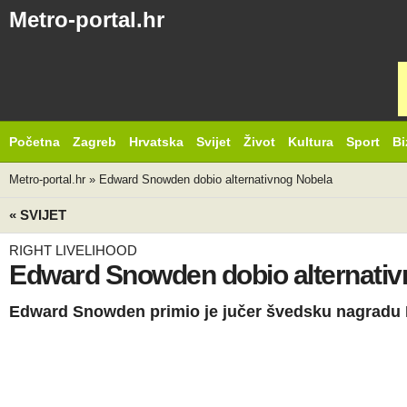
Metro-portal.hr
Početna
Zagreb
Hrvatska
Svijet
Život
Kultura
Sport
Bi
Metro-portal.hr
»
Edward Snowden dobio alternativnog Nobela
« SVIJET
RIGHT LIVELIHOOD
Edward Snowden dobio alternativ
Edward Snowden primio je jučer švedsku nagradu R