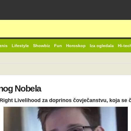
znis
Lifestyle
Showbiz
Fun
Horoskop
Iza ogledala
Hi-tec
nog Nobela
ight Livelihood za doprinos čovječanstvu, koja se 