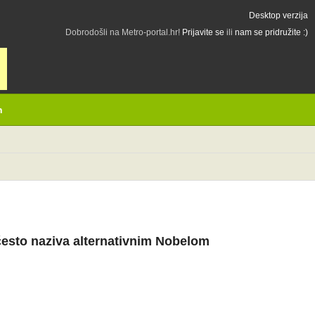
Desktop verzija
Dobrodošli na Metro-portal.hr!
Prijavite se
ili
nam se pridružite :)
h
često naziva alternativnim Nobelom