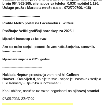
broju 064/561-165, cijena poziva telefon 0,93€ mobitel 1,12€,
Usluge pruža : Maratela mreže d.o.o., 072/700700, +18)
........................................
Pratite Metro portal na
Facebooku
i
Twitteru
.
Pročitajte
Veliki godišnji horoskop za 2025.
i
Mjesečni horoskop za kolovoz
Ako ste nešto sanjali, pomoći će vam naša
Sanjarica, sanovnik,
tumač snova
.
Mjesečeve mijene u 2025
. godini
----------------------------------
Naklada Neptun
predstavlja vam novi hit
Colleen
Hoover
-
Oduvijek ti
, no nije to sve - stigao je i nastavak serijala
Elle Kennedy
-
Djevojka u inozemstvu
.
Kao i obično, naručite uz razne pogodnosti na
njihovoj stranici
.
07.08.2025. 22:47:00