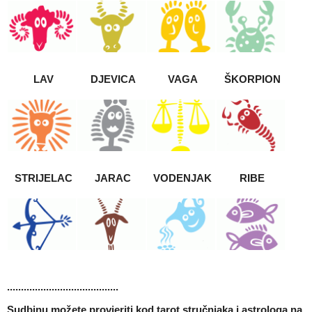
LAV
DJEVICA
VAGA
ŠKORPION
STRIJELAC
JARAC
VODENJAK
RIBE
........................................
Sudbinu možete provjeriti kod tarot stručnjaka i astrologa na