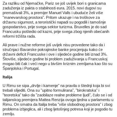
Za razliku od Njemačke, Pariz se još uvijek bori s granicama
zaduženja iz pakta o stabilnosti eura. 2015. novi dugovi su
premašivali 3%, a premijer Manuel Valls i ubuduće želi više
"manevarskog prostora". Pritom ukazuje i na troškove za
državnu sigurnost, a teroristički napadi su pogodili i tamošnje
gospodarstvo, prije svega sektor turizma. Bruxelles je do sad
Francusku poštedio od kazni, prije svega zbog njenih obećanih
reformi tržišta rada.
Ali prave i nužne reforme još uvijek nisu provedene tako da i
stručnjaci Bavarske pokrajinske banke procjenjuju kako će
državni deficit Francuske i ove i sljedeće godine biti iznad 3%.
Štoviše, sljedeće godine bi problem zaduživanja u Francuskoj
mogao biti čak i veći nego u bivšim kriznim zemljama kao što su
Španjolska i Portugal.
Italija
U Rimu se sipa „drvlje i kamenje" na pravila o štednji koja bi svi
trebali slijediti. Ona su "upitno formulirana", "birokratska" i
"teoretska" tako da "zaobilaze realne probleme ljudi", čulo se i od
talijanskog premijera Mattea Renzija ovoga tjedna u parlamentu u
Rimu. On smatra da Italija treba "više slobodnog prostora" i zbog
problema izbjeglica, ali i zbog ljetošnjeg potresa koji je pogodio tu
zemlju.