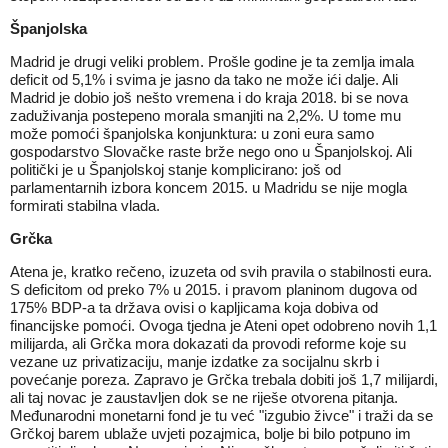
Španjolska
Madrid je drugi veliki problem. Prošle godine je ta zemlja imala
deficit od 5,1% i svima je jasno da tako ne može ići dalje. Ali
Madrid je dobio još nešto vremena i do kraja 2018. bi se nova
zaduživanja postepeno morala smanjiti na 2,2%. U tome mu
može pomoći španjolska konjunktura: u zoni eura samo
gospodarstvo Slovačke raste brže nego ono u Španjolskoj. Ali
politički je u Španjolskoj stanje komplicirano: još od
parlamentarnih izbora koncem 2015. u Madridu se nije mogla
formirati stabilna vlada.
Grčka
Atena je, kratko rečeno, izuzeta od svih pravila o stabilnosti eura.
S deficitom od preko 7% u 2015. i pravom planinom dugova od
175% BDP-a ta država ovisi o kapljicama koja dobiva od
financijske pomoći. Ovoga tjedna je Ateni opet odobreno novih 1,1
milijarda, ali Grčka mora dokazati da provodi reforme koje su
vezane uz privatizaciju, manje izdatke za socijalnu skrb i
povećanje poreza. Zapravo je Grčka trebala dobiti još 1,7 milijardi,
ali taj novac je zaustavljen dok se ne riješe otvorena pitanja.
Međunarodni monetarni fond je tu već "izgubio živce" i traži da se
Grčkoj barem ublaže uvjeti pozajmica, bolje bi bilo potpuno im