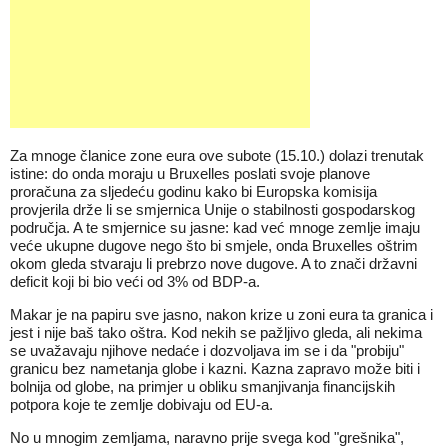
Za mnoge članice zone eura ove subote (15.10.) dolazi trenutak
istine: do onda moraju u Bruxelles poslati svoje planove
proračuna za sljedeću godinu kako bi Europska komisija
provjerila drže li se smjernica Unije o stabilnosti gospodarskog
područja. A te smjernice su jasne: kad već mnoge zemlje imaju
veće ukupne dugove nego što bi smjele, onda Bruxelles oštrim
okom gleda stvaraju li prebrzo nove dugove. A to znači državni
deficit koji bi bio veći od 3% od BDP-a.
Makar je na papiru sve jasno, nakon krize u zoni eura ta granica i
jest i nije baš tako oštra. Kod nekih se pažljivo gleda, ali nekima
se uvažavaju njihove nedaće i dozvoljava im se i da "probiju"
granicu bez nametanja globe i kazni. Kazna zapravo može biti i
bolnija od globe, na primjer u obliku smanjivanja financijskih
potpora koje te zemlje dobivaju od EU-a.
No u mnogim zemljama, naravno prije svega kod "grešnika",