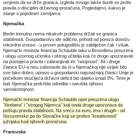
umjesto da se drže granica, izgleda mnogo lakše buniti se protiv
pravila o disciplini državnog proračuna. Pogledajmo, kakvo je
stanje u pojedinim zemljama:
Njemačka
Berlin trenutno nema nikakvih problema držati se granica
stabilnosti. Gospodarstvu ide odlično, prihodi od poreza dosežu
rekordne iznose - u prvom polugodištu je zabilježen čak i višak.
Njemački ministar financija Schäuble tako u Bruxellesu preuzima
i ulogu uzornog učenika i oštrog učitelja koji će druge upozoravati
na postojeća pravila i zabranjivati im "rasipnost". Ali i druge
članice EU-a nisu zaboravile da ni u Njemačkoj nije uvijek bilo
sve tako dobro: upravo u gospodarski najsnažnijoj članici Unije je
početkom tisućljeća državni deficit bio daleko iznad 3%. Time je
baš Njemačka prekršila odredbe i narušila njihovu
vjerodostojnost.
Njemački ministar financija Schäuble opet preuzima ulogu
"štrebera" i "strogog Nijemca" koji onda druge upozorava da
poštuju pravila stabilnosti. Na sreću za euro, ima i drugih - od
Nizozemske pa do Slovačke koji se protive "kreativnosti"
južnjaka kod njihovih proračuna.
Francuska