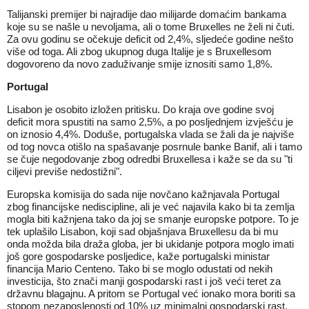
Talijanski premijer bi najradije dao milijarde domaćim bankama
koje su se našle u nevoljama, ali o tome Bruxelles ne želi ni čuti.
Za ovu godinu se očekuje deficit od 2,4%, sljedeće godine nešto
više od toga. Ali zbog ukupnog duga Italije je s Bruxellesom
dogovoreno da novo zaduživanje smije iznositi samo 1,8%.
Portugal
Lisabon je osobito izložen pritisku. Do kraja ove godine svoj
deficit mora spustiti na samo 2,5%, a po posljednjem izvješću je
on iznosio 4,4%. Doduše, portugalska vlada se žali da je najviše
od tog novca otišlo na spašavanje posrnule banke Banif, ali i tamo
se čuje negodovanje zbog odredbi Bruxellesa i kaže se da su "ti
ciljevi previše nedostižni".
Europska komisija do sada nije novčano kažnjavala Portugal
zbog financijske nediscipline, ali je već najavila kako bi ta zemlja
mogla biti kažnjena tako da joj se smanje europske potpore. To je
tek uplašilo Lisabon, koji sad objašnjava Bruxellesu da bi mu
onda možda bila draža globa, jer bi ukidanje potpora moglo imati
još gore gospodarske posljedice, kaže portugalski ministar
financija Mario Centeno. Tako bi se moglo odustati od nekih
investicija, što znači manji gospodarski rast i još veći teret za
državnu blagajnu. A pritom se Portugal već ionako mora boriti sa
stopom nezaposlenosti od 10% uz minimalni gospodarski rast.