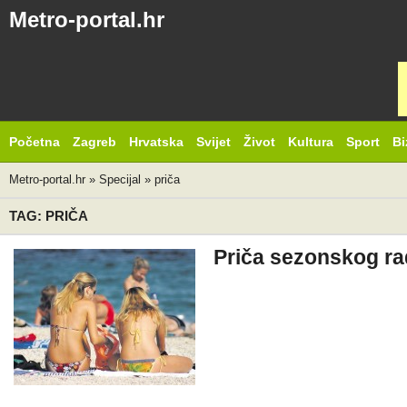
Metro-portal.hr
Početna
Zagreb
Hrvatska
Svijet
Život
Kultura
Sport
Bi
Metro-portal.hr
»
Specijal
»
priča
TAG: PRIČA
Priča sezonskog ra