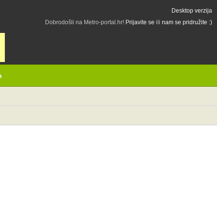
Desktop verzija
Dobrodošli na Metro-portal.hr!
Prijavite se
ili
nam se pridružite :)
h