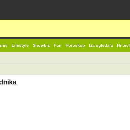
znis
Lifestyle
Showbiz
Fun
Horoskop
Iza ogledala
Hi-tec
dnika