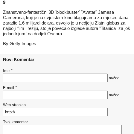
9
Znanstveno-fantastični 3D 'blockbuster' "Avatar" Jamesa
Camerona, koji je na svjetskim kino blagajnama za mjesec dana
zaradio 1.6 milijardi dolara, osvojio je u nedjelju Zlatni globus za
najbolji film i režiju, što je povećalo izglede autora "Titanica" za još
jedan trijumf na dodjeli Oscara.
By Getty Images
Novi Komentar
Ime
*
nužno
E-mail
*
nužno
Web stranica
Tvoj komentar