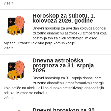
više »
Horoskop za subotu, 1.
kolovoza 2026. godine
Dnevni horoskop za prvi dan kolovoza donosi
izuzetno dinamičnu astrološku atmosferu koja
postavlja ton za cijeli predstojeći mjesec.
Mjesec u tranzitu aktivira polje komunikacije…
više »
Dnevna astrološka
prognoza za 31. srpnja
2026.
Dnevni horoskop za 31. srpnja donosi nam
izuzetno dinamičnu i transformativnu energiju
koja potiče na akciju, ali i na duboko preispitivanje dosadašnjih
odluka. Mjesec se nalazi u…
više »
Dnevni horoskop za 30.