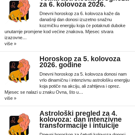
za 6. kolovoza 2026.
Dnevni horoskop za 6. kolovoza kaže da
današnji dan donosi izuzetno snažnu
kozmičku energiju koja će potaknuti duboke
unutarnje promjene kod većine znakova. Mjesec stvara
izazovne…
više »
Horoskop za 5. kolovoza
2026. godine
Dnevni horoskop za 5. kolovoza donosi nam
vrlo dinamičnu i intenzivnu astrološku energiju
koja potiče na akciju, ali zahtijeva i oprez.
Mjesec se nalazi u znaku Ovna, što u…
više »
Astrološki pregled za 4.
kolovoza: dan intenzivne
transformacije i intuicije
Dnevni horoskop za četvrti kolovoza donosi