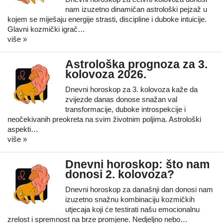
nam izuzetno dinamičan astrološki pejzaž u
kojem se miješaju energije strasti, discipline i duboke intuicije.
Glavni kozmički igrač…
više »
Astrološka prognoza za 3.
kolovoza 2026.
Dnevni horoskop za 3. kolovoza kaže da
zvijezde danas donose snažan val
transformacije, duboke introspekcije i
neočekivanih preokreta na svim životnim poljima. Astrološki
aspekti…
više »
Dnevni horoskop: što nam
donosi 2. kolovoza?
Dnevni horoskop za današnji dan donosi nam
izuzetno snažnu kombinaciju kozmičkih
utjecaja koji će testirati našu emocionalnu
zrelost i spremnost na brze promjene. Nedjeljno nebo…