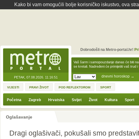
Kako bi vam omogućili bolje korisničko iskustvo, ova str
Dobrodošli na Metro-portal.hr!
Pr
Vaš šarm i samopouzdanje danas će biti na
se kretali. Nadređeni će primijetiti vaš trud 
dnevni horoskop
→
PETAK, 07.08.2026.
11:16:51
VIJESTI
PRAVI ŽIVOT
POD REFLEKTOROM
SPORT
Početna
Zagreb
Hrvatska
Svijet
Život
Kultura
Sport
Oglašavanje
Dragi oglašivači, pokušali smo predstavi