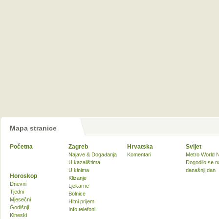
Mapa stranice
Početna
Zagreb
Hrvatska
Svijet
Najave & Događanja
Komentari
Metro World 
U kazalištima
Dogodilo se n
U kinima
današnji dan
Horoskop
Klizanje
Dnevni
Ljekarne
Tjedni
Bolnice
Mjesečni
Hitni prijem
Godišnji
Info telefoni
Kineski