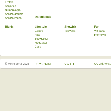
Erotski
Sanjarica
Numerologija
Analiza datuma
Iza ogledala
Analiza imena
Biznis
Lifestyle
Showbiz
Fun
Gastro
Televizija
Vic dana
Auto
Interni vju
Body&Soul
Moda&Stil
Casa
©
Metro portal 2026
PRIVATNOST
UVJETI
OGLAŠAVAN