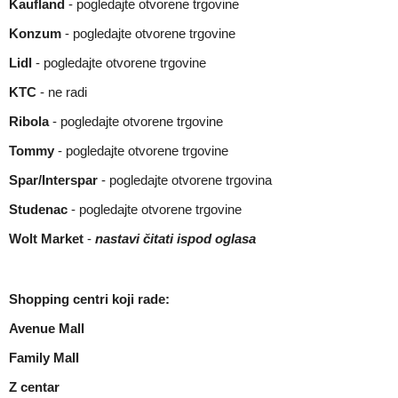
Kaufland
-
pogledajte otvorene trgovine
Konzum
-
pogledajte otvorene trgovine
Lidl
-
pogledajte otvorene trgovine
KTC
- ne radi
Ribola
-
pogledajte otvorene trgovine
Tommy
-
pogledajte otvorene trgovine
Spar/Interspar
-
pogledajte otvorene trgovina
Studenac
-
pogledajte otvorene trgovine
Wolt Market
-
nastavi čitati ispod oglasa
Shopping centri koji rade:
Avenue Mall
Family Mall
Z centar