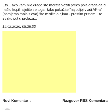
Eto... ako vam nije drago što morate voziti preko pola grada da bi
nešto kupili, sjetite se toga i tako pokažite "najboljoj vladi AP-a"
(namjerno mala slova) što mislite o njima - prostim prstom, i to
svaku put u prolazu...
15.02.2026. 08:26:00
Novi Komentar ↓
Razgovor
RSS Komentara