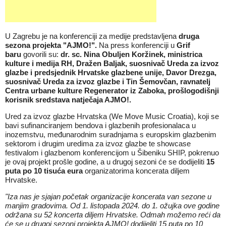
U Zagrebu je na konferenciji za medije predstavljena
druga
sezona projekta "AJMO!".
Na press konferenciji u
Grif
baru
govorili su:
dr. sc. Nina Obuljen Koržinek, ministrica
kulture i medija RH, Dražen Baljak, suosnivač Ureda za izvoz
glazbe i predsjednik Hrvatske glazbene unije, Davor Drezga,
suosnivač Ureda za izvoz glazbe i Tin Šemovčan, ravnatelj
Centra urbane kulture Regenerator iz Zaboka, prošlogodišnji
korisnik sredstava natječaja AJMO!.
Ured za izvoz glazbe Hrvatska (We Move Music Croatia), koji se
bavi sufinanciranjem bendova i glazbenih profesionalaca u
inozemstvu, međunarodnim suradnjama s europskim glazbenim
sektorom i drugim uredima za izvoz glazbe te showcase
festivalom i glazbenom konferencijom u Šibeniku SHIP, pokrenuo
je ovaj projekt prošle godine, a u drugoj sezoni će se dodijeliti
15
puta po 10 tisuća eura
organizatorima koncerata diljem
Hrvatske.
"Iza nas je sjajan početak organizacije koncerata van sezone u
manjim gradovima. Od 1. listopada 2024. do 1. ožujka ove godine
održana su 52 koncerta diljem Hrvatske. Odmah možemo reći da
će se u drugoj sezoni projekta AJMO! dodijeliti 15 puta po 10