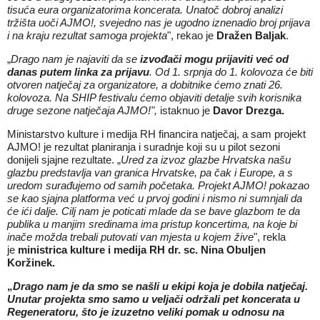
tisuća eura organizatorima koncerata. Unatoč dobroj analizi
tržišta uoči AJMO!, svejedno nas je ugodno iznenadio broj prijava
i na kraju rezultat samoga projekta
", rekao je
Dražen Baljak
.
„
Drago nam je najaviti da se
izvođači mogu prijaviti već od
danas putem linka za prijavu
. Od 1. srpnja do 1. kolovoza će biti
otvoren natječaj za organizatore, a dobitnike ćemo znati 26.
kolovoza. Na SHIP festivalu ćemo objaviti detalje svih korisnika
druge sezone natječaja AJMO!",
istaknuo je
Davor Drezga.
Ministarstvo kulture i medija RH financira natječaj, a sam projekt
AJMO! je rezultat planiranja i suradnje koji su u pilot sezoni
donijeli sjajne rezultate. „
Ured za izvoz glazbe Hrvatska našu
glazbu predstavlja van granica Hrvatske, pa čak i Europe, a s
uredom surađujemo od samih početaka. Projekt AJMO! pokazao
se kao sjajna platforma već u prvoj godini i nismo ni sumnjali da
će ići dalje. Cilj nam je poticati mlade da se bave glazbom te da
publika u manjim sredinama ima pristup koncertima, na koje bi
inače možda trebali putovati van mjesta u kojem žive
", rekla
je
ministrica kulture i medija RH dr. sc. Nina Obuljen
Koržinek.
„
Drago nam je da smo se našli u ekipi koja je dobila natječaj.
Unutar projekta smo samo u veljači održali pet koncerata u
Regeneratoru, što je izuzetno veliki pomak u odnosu na